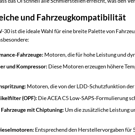
dass das Öl schnell alle Schmierstellen erreicht, was den Ve
che und Fahrzeugkompatibilität
0 ist die ideale Wahl für eine breite Palette von Fahrze
insbesondere:
rmance-Fahrzeuge:
Motoren, die für hohe Leistung und dy
der und Kompressor:
Diese Motoren erzeugen höhere Tempe
nspritzung:
Motoren, die von der LDD-Schutzfunktion der A
kelfilter (OPF):
Die ACEA C5 Low-SAPS-Formulierung schü
 Fahrzeuge mit Chiptuning:
Um die zusätzliche Leistung 
ieselmotoren:
Entsprechend den Herstellervorgaben für 