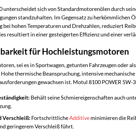
terscheidet sich von Standardmotorenölen durch seine i
ungen standzuhalten. Im Gegensatz zu herkömmlichen Öle
 bei hohen Temperaturen und Drehzahlen, reduziert Reibun
es resultiert in einer gesteigerten Effizienz und einer ve
barkeit für Hochleistungsmotoren
ren, sei es in Sportwagen, getunten Fahrzeugen oder als 
 Hohe thermische Beanspruchung, intensive mechanische 
ausforderungen gewachsen ist. Motul 8100 POWER 5W-30 w
ständigkeit:
Behält seine Schmiereigenschaften auch unte
zung.
 Verschleiß:
Fortschrittliche
Additive
minimieren die Rei
nd geringerem Verschleiß führt.