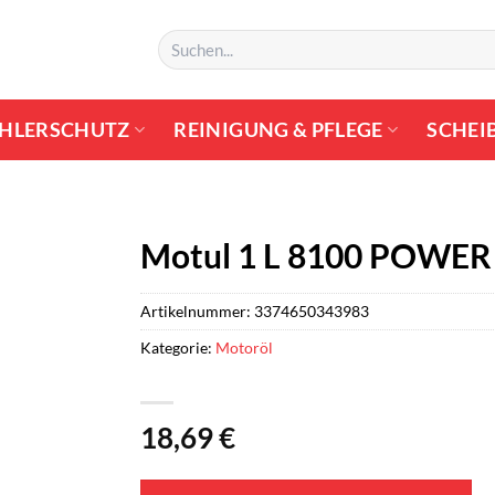
Suchen
nach:
HLERSCHUTZ
REINIGUNG & PFLEGE
SCHEI
Motul 1 L 8100 POWER 
Artikelnummer:
3374650343983
Kategorie:
Motoröl
18,69
€