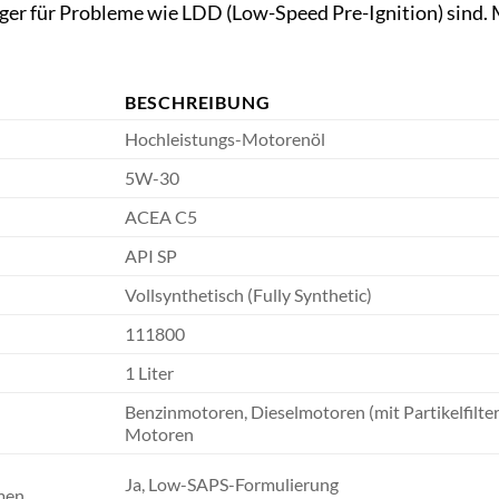
liger für Probleme wie LDD (Low-Speed Pre-Ignition) sin
BESCHREIBUNG
Hochleistungs-Motorenöl
5W-30
ACEA C5
API SP
Vollsynthetisch (Fully Synthetic)
111800
1 Liter
Benzinmotoren, Dieselmotoren (mit Partikelfilter
Motoren
Ja, Low-SAPS-Formulierung
men