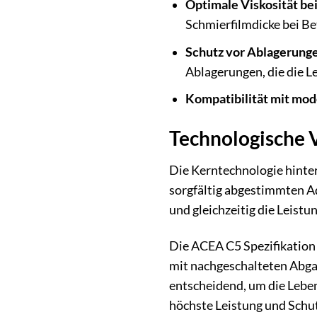
Optimale Viskosität be
Schmierfilmdicke bei B
Schutz vor Ablagerung
Ablagerungen, die die L
Kompatibilität mit m
Technologische V
Die Kerntechnologie hint
sorgfältig abgestimmten Ad
und gleichzeitig die Leistu
Die ACEA C5 Spezifikation 
mit nachgeschalteten Abga
entscheidend, um die Leben
höchste Leistung und Schu