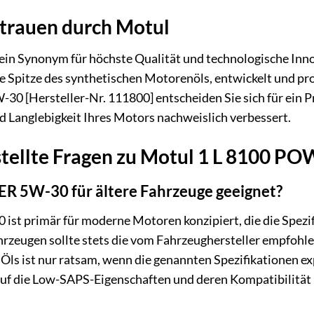
rtrauen durch Motul
 ein Synonym für höchste Qualität und technologische Inn
ie Spitze des synthetischen Motorenöls, entwickelt und pr
0 [Hersteller-Nr. 111800] entscheiden Sie sich für ein 
nd Langlebigkeit Ihres Motors nachweislich verbessert.
stellte Fragen zu Motul 1 L 8100 PO
R 5W-30 für ältere Fahrzeuge geeignet?
t primär für moderne Motoren konzipiert, die die Spezif
ahrzeugen sollte stets die vom Fahrzeughersteller empfohl
n Öls ist nur ratsam, wenn die genannten Spezifikationen e
auf die Low-SAPS-Eigenschaften und deren Kompatibilitä