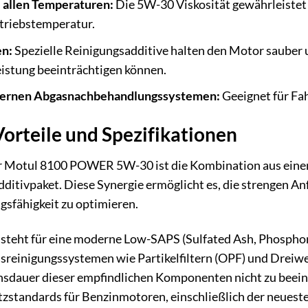
i allen Temperaturen:
Die 5W-30 Viskosität gewährleistet e
etriebstemperatur.
en:
Spezielle Reinigungsadditive halten den Motor sauber 
eistung beeinträchtigen können.
odernen Abgasnachbehandlungssystemen:
Geeignet für Fah
orteile und Spezifikationen
er Motul 8100 POWER 5W-30 ist die Kombination aus ein
ditivpaket. Diese Synergie ermöglicht es, die strengen A
ngsfähigkeit zu optimieren.
steht für eine moderne Low-SAPS (Sulfated Ash, Phosphoru
sreinigungssystemen wie Partikelfiltern (OPF) und Dreiwe
sdauer dieser empfindlichen Komponenten nicht zu beeint
tzstandards für Benzinmotoren, einschließlich der neuest