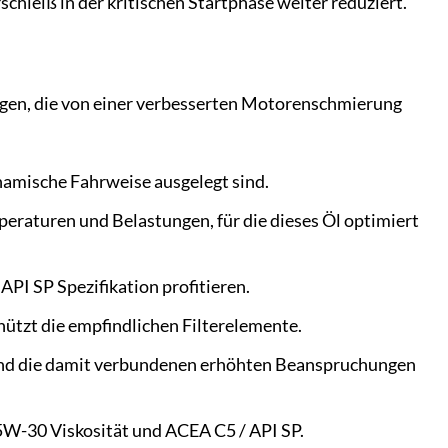
rschleiß in der kritischen Startphase weiter reduziert.
ugen, die von einer verbesserten Motorenschmierung
namische Fahrweise ausgelegt sind.
raturen und Belastungen, für die dieses Öl optimiert
PI SP Spezifikation profitieren.
tzt die empfindlichen Filterelemente.
und die damit verbundenen erhöhten Beanspruchungen
5W-30 Viskosität und ACEA C5 / API SP.