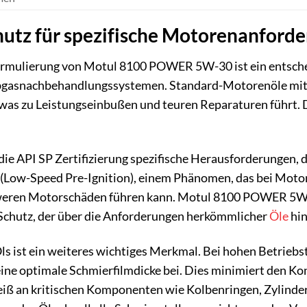
utz für spezifische Motorenanford
rmulierung von Motul 8100 POWER 5W-30 ist ein entschei
gasnachbehandlungssystemen. Standard-Motorenöle mit 
was zu Leistungseinbußen und teuren Reparaturen führt. D
die API SP Zertifizierung spezifische Herausforderungen,
 (Low-Speed Pre-Ignition), einem Phänomen, das bei Moto
weren Motorschäden führen kann. Motul 8100 POWER 5W-30 
Schutz, der über die Anforderungen herkömmlicher
Öle
hin
 Öls ist ein weiteres wichtiges Merkmal. Bei hohen Betrieb
eine optimale Schmierfilmdicke bei. Dies minimiert den K
iß an kritischen Komponenten wie Kolbenringen, Zylinder