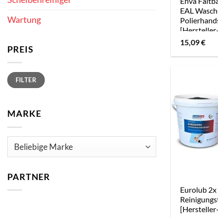
Enva Faltb
EAL Wasch
Wartung
Polierhand
[Herstelle
15,09
€
PREIS
Min.
Max.
FILTER
Preis
Preis
MARKE
PARTNER
Eurolub 2
Reinigungs
[Hersteller