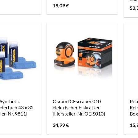
[He
19,09
€
52,
Synthetic
Osram ICEscraper 010
Pet
dertuch 43 x 32
elektrischer Eiskratzer
Rei
ler-Nr. 9811]
[Hersteller-Nr. OEIS010]
Box
34,99
€
15,