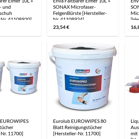
arer Eimer 10L +
Enva Faltbarer Eimer 10L +
Env
- und
SONAX Microfaser-
SO
schuh
FelgenBürste [Hersteller-
Mic
r-Nr. 41108920]
Nr. 41108924]
[He
23,54
€
16,
x EUROWIPES
Eurolub EUROWIPES 80
Liq
tücher
Blatt Reinigungstücher
Aus
-Nr. 11700]
[Hersteller-Nr. 11700]
mit