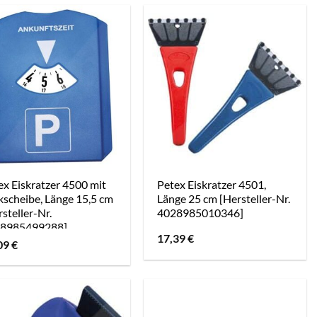
ex Eiskratzer 4500 mit
Petex Eiskratzer 4501,
kscheibe, Länge 15,5 cm
Länge 25 cm [Hersteller-Nr.
steller-Nr.
4028985010346]
8985499288]
17,39
€
09
€