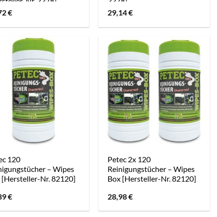
rsteller-Nr. 3378]
3378]
72
€
29,14
€
ec 120
Petec 2x 120
nigungstücher – Wipes
Reinigungstücher – Wipes
 [Hersteller-Nr. 82120]
Box [Hersteller-Nr. 82120]
89
€
28,98
€