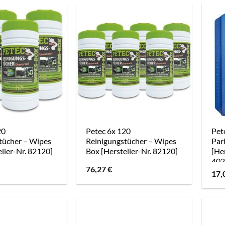
20
Petec 6x 120
Pet
tücher – Wipes
Reinigungstücher – Wipes
Par
ller-Nr. 82120]
Box [Hersteller-Nr. 82120]
[Her
402
76,27
€
17,