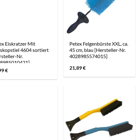
ex Eiskratzer Mit
Petex Felgenbürste XXL, ca.
skopstiel 4604 sortiert
45 cm, blau [Hersteller-Nr.
steller-Nr.
4028985574015]
8985010421]
21,89
€
99
€