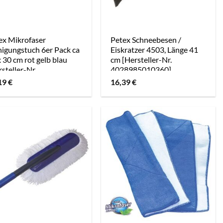
ex Mikrofaser
Petex Schneebesen /
nigungstuch 6er Pack ca
Eiskratzer 4503, Länge 41
 30 cm rot gelb blau
cm [Hersteller-Nr.
steller-Nr.
4028985010360]
8985523525]
19
€
16,39
€