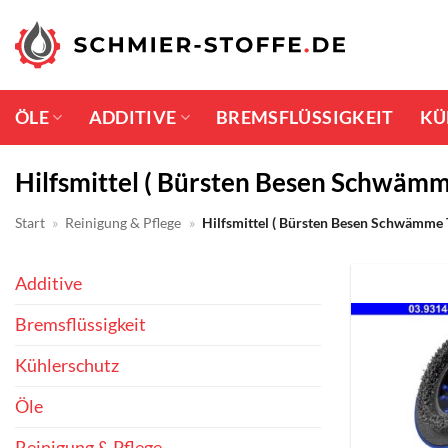
Zum
Inhalt
springen
ÖLE
ADDITIVE
BREMSFLÜSSIGKEIT
KÜ
Hilfsmittel ( Bürsten Besen Schwämm
Start
»
Reinigung & Pflege
»
Hilfsmittel ( Bürsten Besen Schwämme 
Additive
Bremsflüssigkeit
Kühlerschutz
Öle
Reinigung & Pflege