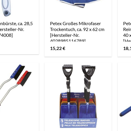
nbürste, ca. 28,5
Petex Großes Mikrofaser
Pet
ersteller-Nr.
Trockentuch, ca. 92 x 62 cm
Rei
74008]
[Hersteller-Nr.
40 x
4028985116789]
[Her
402
15,22
€
18,