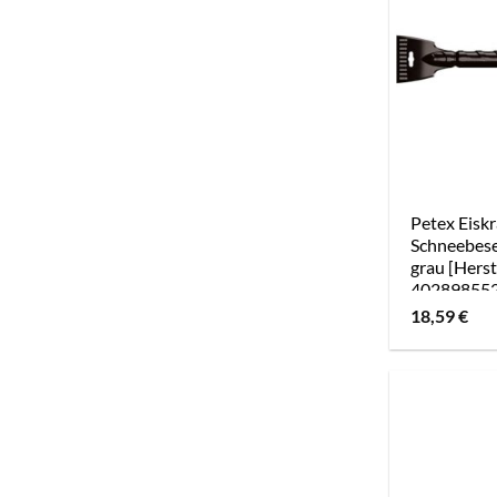
Petex Eiskr
Schneebese
grau [Herst
40289855
18,59
€