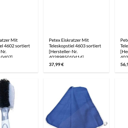
atzer Mit
Petex Eiskratzer Mit
Pet
el 4602 sortiert
Teleskopstiel 4603 sortiert
Tele
-Nr.
[Hersteller-Nr.
[Her
10407]
4028985010414]
402
37,99
€
56,