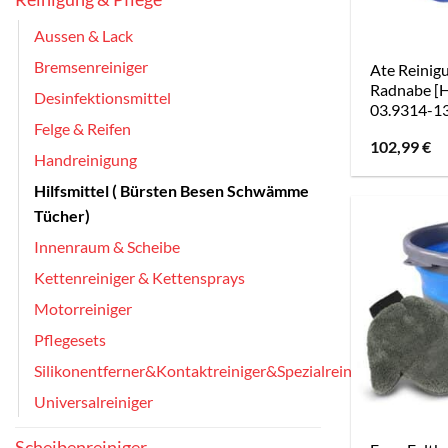
Aussen & Lack
Bremsenreiniger
Ate Reinig
Radnabe [H
Desinfektionsmittel
03.9314-13
Felge & Reifen
102,99
€
Handreinigung
Hilfsmittel ( Bürsten Besen Schwämme
Tücher)
Innenraum & Scheibe
Kettenreiniger & Kettensprays
Motorreiniger
Pflegesets
Silikonentferner&Kontaktreiniger&Spezialreiniger
Universalreiniger
Scheibenreiniger