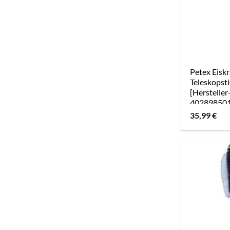
Petex Eiskr
Teleskopsti
[Hersteller
40289850
35,99
€