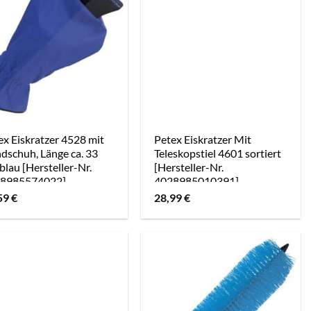
ex Eiskratzer 4528 mit
Petex Eiskratzer Mit
dschuh, Länge ca. 33
Teleskopstiel 4601 sortiert
blau [Hersteller-Nr.
[Hersteller-Nr.
8985574022]
4028985010391]
59
€
28,99
€