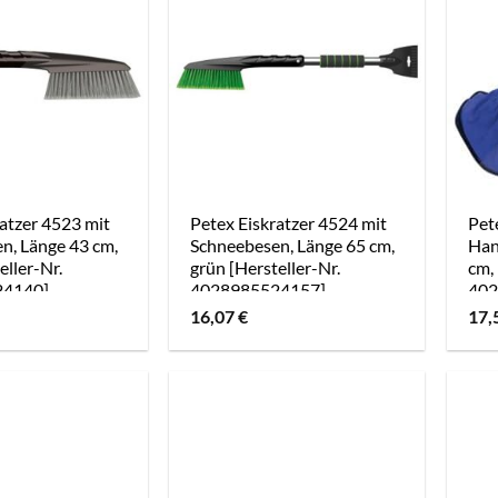
atzer 4523 mit
Petex Eiskratzer 4524 mit
Pet
n, Länge 43 cm,
Schneebesen, Länge 65 cm,
Han
eller-Nr.
grün [Hersteller-Nr.
cm, 
24140]
4028985524157]
402
16,07
€
17,