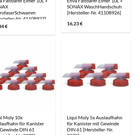
a Faltbarer Eimer 10L +
Enva Faltbarer Eimer 10L +
NAX
SONAX WaschHandschuh
rofaserSchwamm
[Hersteller-Nr. 41108926]
rsteller-Nr. 41108927]
16,23
€
84
€
ui Moly 10x
Liqui Moly 5x Auslaufhahn
laufhahn für Kanister
für Kanister mit Gewinde
 Gewinde DIN 61
DIN 61 [Hersteller-Nr.