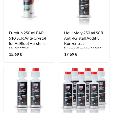
Eurolub 250 ml EAP
Liqui Moly 250 ml SCR
510 SCR Anti-Crystal
Anti-Kristall Additiv
for AdBlue [Hersteller-
Konzentrat
Nr. 005701]
[Hersteller-Nr. 21898]
15,69
€
17,69
€