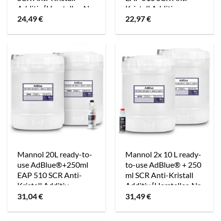
Additiv [Hersteller-Nr.
Kristall Additiv
40984988]
[Hersteller-Nr.
24,49
€
22,97
€
41242796]
Mannol 20L ready-to-
Mannol 2x 10 L ready-
use AdBlue®+250ml
to-use AdBlue® + 250
EAP 510 SCR Anti-
ml SCR Anti-Kristall
Kristall Additiv
Additiv [Hersteller-Nr.
[Hersteller-Nr.
40984989]
31,04
€
31,49
€
41242798]