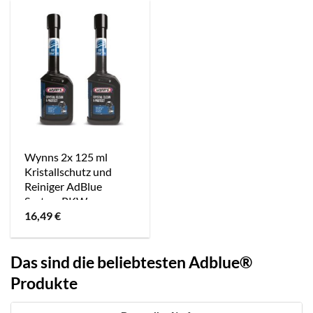
Wynns 2x 125 ml
Kristallschutz und
Reiniger AdBlue
System PKW
[Hersteller-Nr.
16,49
€
W21001]
Das sind die beliebtesten Adblue®
Produkte