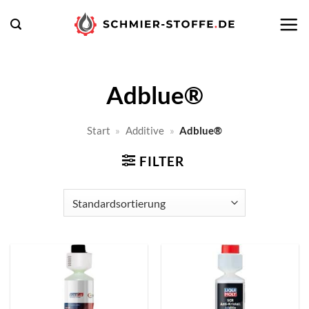
Zum
Inhalt
springen
Adblue®
Start
»
Additive
»
Adblue®
FILTER