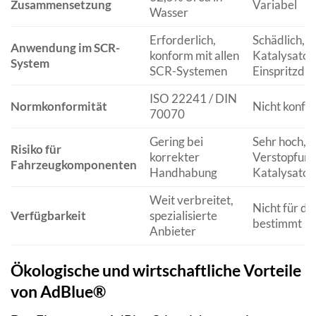
Zusammensetzung
Variabel
Wasser
Erforderlich,
Schädlich, 
Anwendung im SCR-
konform mit allen
Katalysator
System
SCR-Systemen
Einspritzdü
ISO 22241 / DIN
Normkonformität
Nicht konfo
70070
Gering bei
Sehr hoch, K
Risiko für
korrekter
Verstopfung
Fahrzeugkomponenten
Handhabung
Katalysato
Weit verbreitet,
Nicht für d
Verfügbarkeit
spezialisierte
bestimmt
Anbieter
Ökologische und wirtschaftliche Vorteile
von AdBlue®