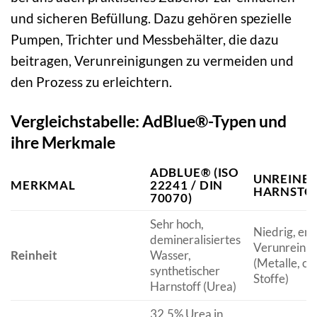
und sicheren Befüllung. Dazu gehören spezielle
Pumpen, Trichter und Messbehälter, die dazu
beitragen, Verunreinigungen zu vermeiden und
den Prozess zu erleichtern.
Vergleichstabelle: AdBlue®-Typen und
ihre Merkmale
ADBLUE® (ISO
UNREINES
MERKMAL
22241 / DIN
HARNSTO
70070)
Sehr hoch,
Niedrig, ent
demineralisiertes
Verunreini
Reinheit
Wasser,
(Metalle, or
synthetischer
Stoffe)
Harnstoff (Urea)
32,5% Urea in