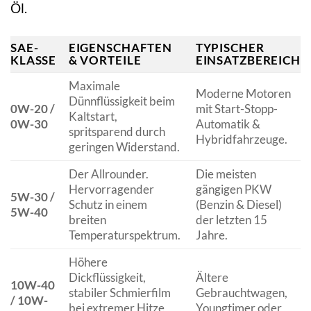
Öl.
SAE-
EIGENSCHAFTEN
TYPISCHER
KLASSE
& VORTEILE
EINSATZBEREICH
Maximale
Moderne Motoren
Dünnflüssigkeit beim
0W-20 /
mit Start-Stopp-
Kaltstart,
0W-30
Automatik &
spritsparend durch
Hybridfahrzeuge.
geringen Widerstand.
Der Allrounder.
Die meisten
Hervorragender
gängigen PKW
5W-30 /
Schutz in einem
(Benzin & Diesel)
5W-40
breiten
der letzten 15
Temperaturspektrum.
Jahre.
Höhere
Dickflüssigkeit,
Ältere
10W-40
stabiler Schmierfilm
Gebrauchtwagen,
/ 10W-
bei extremer Hitze
Youngtimer oder