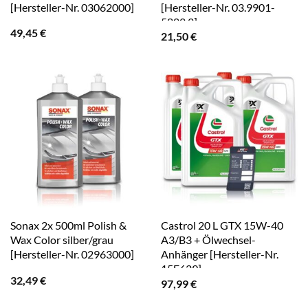
[Hersteller-Nr. 03062000]
[Hersteller-Nr. 03.9901-
5802.2]
49,45
€
21,50
€
Sonax 2x 500ml Polish &
Castrol 20 L GTX 15W-40
Wax Color silber/grau
A3/B3 + Ölwechsel-
[Hersteller-Nr. 02963000]
Anhänger [Hersteller-Nr.
15F629]
32,49
€
97,99
€