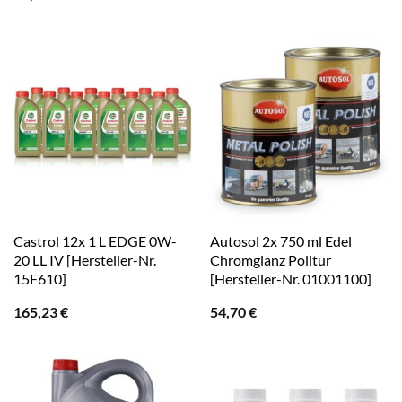
Castrol 12x 1 L EDGE 0W-
Autosol 2x 750 ml Edel
20 LL IV [Hersteller-Nr.
Chromglanz Politur
15F610]
[Hersteller-Nr. 01001100]
165,23
€
54,70
€