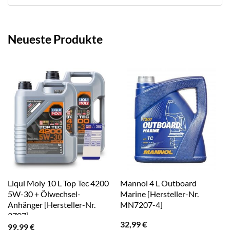
Neueste Produkte
Liqui Moly 10 L Top Tec 4200
Mannol 4 L Outboard
5W-30 + Ölwechsel-
Marine [Hersteller-Nr.
Anhänger [Hersteller-Nr.
MN7207-4]
3707]
32,99
€
99,99
€