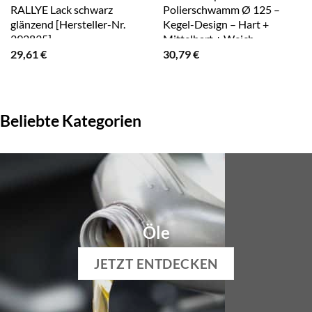
RALLYE Lack schwarz
Polierschwamm Ø 125 –
glänzend [Hersteller-Nr.
Kegel-Design – Hart +
292835]
Mittelhart + Weich
[Hersteller-Nr. 40978583]
29,61
€
30,79
€
Beliebte Kategorien
Öle
JETZT ENTDECKEN