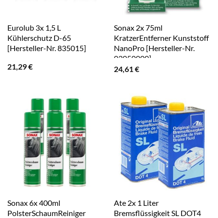
Eurolub 3x 1,5 L
Sonax 2x 75ml
Kühlerschutz D-65
KratzerEntferner Kunststoff
[Hersteller-Nr. 835015]
NanoPro [Hersteller-Nr.
03050000]
21,29
€
24,61
€
Sonax 6x 400ml
Ate 2x 1 Liter
PolsterSchaumReiniger
Bremsflüssigkeit SL DOT4