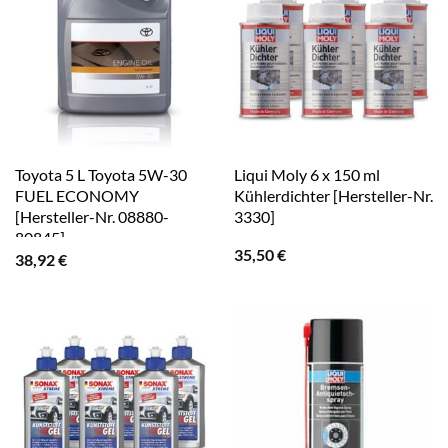
Toyota 5 L Toyota 5W-30
Liqui Moly 6 x 150 ml
FUEL ECONOMY
Kühlerdichter [Hersteller-Nr.
[Hersteller-Nr. 08880-
3330]
80845]
35,50
€
38,92
€