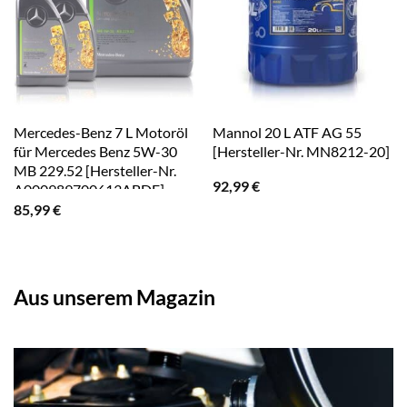
Mercedes-Benz 7 L Motoröl
Mannol 20 L ATF AG 55
für Mercedes Benz 5W-30
[Hersteller-Nr. MN8212-20]
MB 229.52 [Hersteller-Nr.
92,99
€
A000989700613ABDE]
85,99
€
Aus unserem Magazin