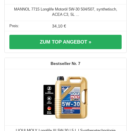
MANNOL 7715 Longlife Motoröl 5W-30 504/507, synthetisch,
ACEA C3, 5L ...
34,10 €
ZUM TOP ANGEBOT »
7
LIQUI MOLY Longlife III 5W-30 | 5 L | Synthesetechnologie