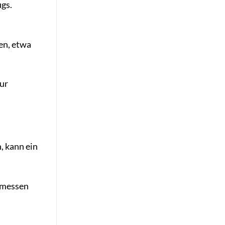
ugs.
en, etwa
nur
, kann ein
n messen