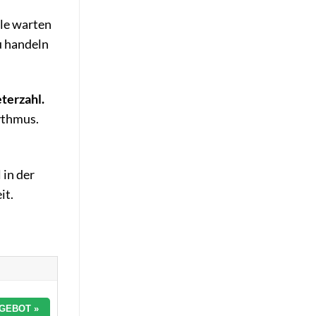
ele warten
u handeln
terzahl.
ythmus.
 in der
it.
GEBOT »