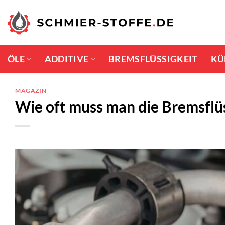
Zum
Inhalt
springen
ÖLE
ADDITIVE
BREMSFLÜSSIGKEIT
KÜ
MAGAZIN
Wie oft muss man die Bremsflü