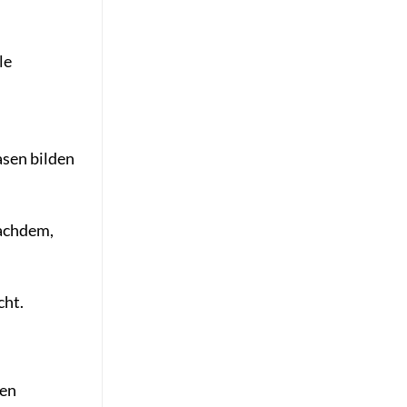
le
asen bilden
nachdem,
cht.
nen