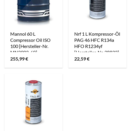
Mannol 60 L
Nrf 1 L Kompressor-Öl
Compressor Oil ISO
PAG 46 HFC R134a
100 [Hersteller-Nr.
HFO R1234yf
MN2902-60]
[Hersteller-Nr. 38832]
255,99
€
22,59
€