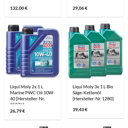
132,00
€
29,06
€
Liqui Moly 2x 1 L
Liqui Moly 3x 1 L Bio
Marine PWC Oil 10W-
Säge-Kettenöl
40 [Hersteller-Nr.
[Hersteller-Nr. 1280]
25076]
39,43
€
26,79
€