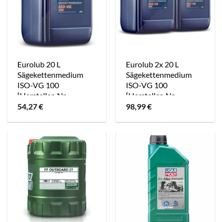
Eurolub 20 L
Eurolub 2x 20 L
Sägekettenmedium
Sägekettenmedium
ISO-VG 100
ISO-VG 100
[Hersteller-Nr.
[Hersteller-Nr.
538020]
538020]
54,27
€
98,99
€