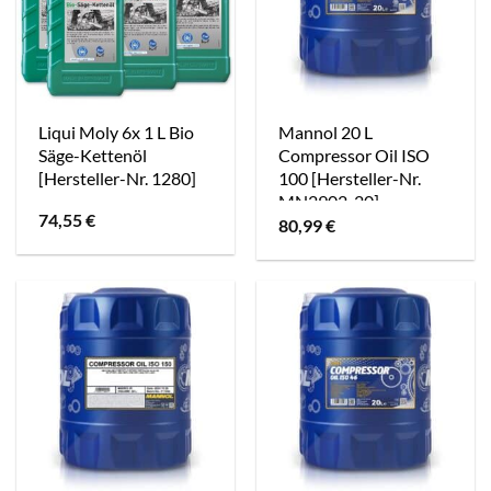
Liqui Moly 6x 1 L Bio
Mannol 20 L
Säge-Kettenöl
Compressor Oil ISO
[Hersteller-Nr. 1280]
100 [Hersteller-Nr.
MN2902-20]
74,55
€
80,99
€