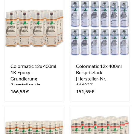
Colormatic 12x 400ml
Colormatic 12x 400ml
1K Epoxy-
Beispritzlack
Grundierung
[Hersteller-Nr.
[Hersteller-Nr.
114229]
174414]
166,58
€
151,59
€