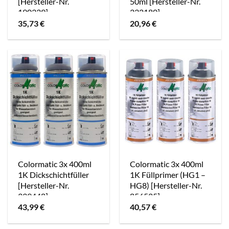
[Hersteller-Nr.
50ml [Hersteller-Nr.
190339]
332180]
35,73
€
20,96
€
Colormatic 3x 400ml
Colormatic 3x 400ml
1K Dickschichtfüller
1K Füllprimer (HG1 –
[Hersteller-Nr.
HG8) [Hersteller-Nr.
339448]
856525]
43,99
€
40,57
€