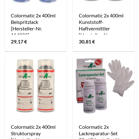
Colormatic 2x 400ml
Colormatic 2x 400ml
Beispritzlack
Kunststoff-
[Hersteller-Nr.
Haftvermittler
114229]
[Hersteller-Nr.
856563]
29,17
€
30,81
€
Colormatic 2x 400ml
Colormatic 2x
Strukturspray
Lackreparatur-Set