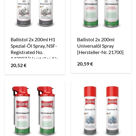
Ballistol 2x 200ml H1
Ballistol 2x 200ml
Spezial-Öl Spray, NSF-
Universalöl Spray
Registrated No.
[Hersteller-Nr. 21700]
143097 [Hersteller-Nr.
20,59
€
25310]
20,52
€