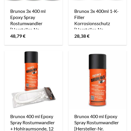
Brunox 3x 400 ml
Brunox 3x 400ml 1-K-
Epoxy Spray
Filler
Rostumwandler
Korrosionsschutz
[Hersteller-Nr.
[Hersteller-Nr.
BR0,40EP]
BR0,40KFiller]
48,79
€
28,38
€
Brunox 400 ml Epoxy
Brunox 400 ml Epoxy
Spray Rostumwandler
Spray Rostumwandler
+ Hohlraumsonde, 12
[Hersteller-Nr.