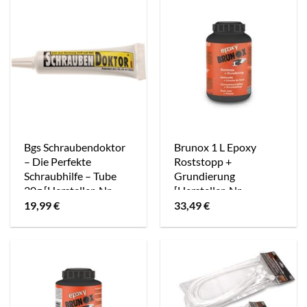
Bgs Schraubendoktor
Brunox 1 L Epoxy
– Die Perfekte
Roststopp +
Schraubhilfe – Tube
Grundierung
20g [Hersteller-Nr.
[Hersteller-Nr.
78950]
BR1,00EP]
19,99
€
33,49
€