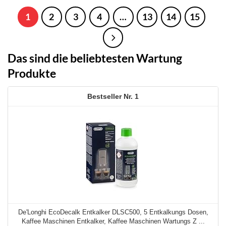
1
2
3
4
…
13
14
15
Das sind die beliebtesten Wartung
Produkte
1
De'Longhi EcoDecalk Entkalker DLSC500, 5 Entkalkungs Dosen,
Kaffee Maschinen Entkalker, Kaffee Maschinen Wartungs Z ...