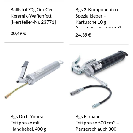
Ballistol 70g GunCer
Bgs 2-Komponenten-
Keramik-Waffenfett
Spezialkleber –
[Hersteller-Nr. 23771]
Kartusche 10 g
[Hersteller-Nr. 80614]
30,49
€
24,39
€
Bgs Do It Yourself
Bgs Einhand-
Fettpresse mit
Fettpresse 500 cm3 +
Handhebel, 400 g
Panzerschlauch 300