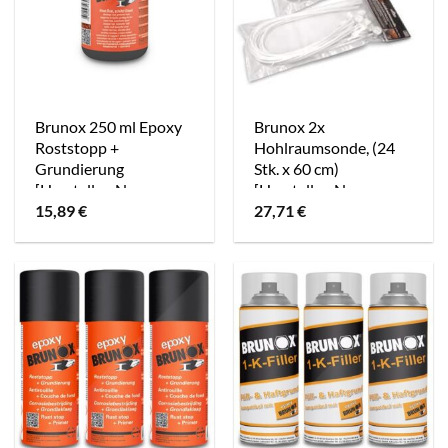
Brunox 250 ml Epoxy
Brunox 2x
Roststopp +
Hohlraumsonde, (24
Grundierung
Stk. x 60 cm)
[Hersteller-Nr.
[Hersteller-Nr.
BR0,25EP]
BR60LANCE]
15,89
€
27,71
€