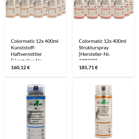
Colormatic 12x 400ml
Colormatic 12x 400ml
Kunststoff-
Strukturspray
Haftvermittler
[Hersteller-Nr.
[Hersteller-Nr.
190339]
856563]
160,12
€
185,71
€