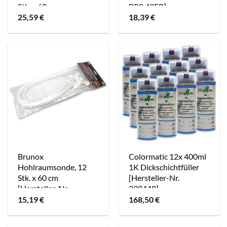
Stk. x 60 cm
BR0,40EP]
[Hersteller-Nr.
25,59
€
18,39
€
40842299]
Brunox
Colormatic 12x 400ml
Hohlraumsonde, 12
1K Dickschichtfüller
Stk. x 60 cm
[Hersteller-Nr.
[Hersteller-Nr.
339448]
BR60LANCE]
15,19
€
168,50
€