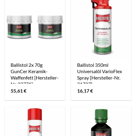
Ballistol 2x 70g
Ballistol 350ml
GunCer Keramik-
Universalöl VarioFlex
Waffenfett [Hersteller-
Spray [Hersteller-Nr.
Nr. 23771]
21727]
55,61
€
16,17
€