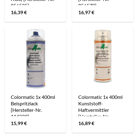
856525]
856570]
16,39
€
16,97
€
Colormatic 1x 400ml
Colormatic 1x 400ml
Beispritzlack
Kunststoff-
[Hersteller-Nr.
Haftvermittler
114229]
[Hersteller-Nr.
856563]
15,99
€
16,89
€