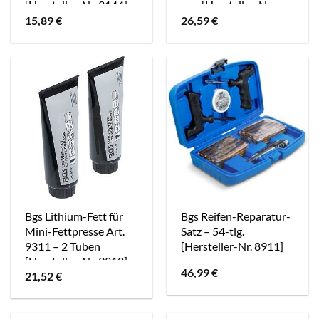
[Hersteller-Nr. 3144]
mm [Hersteller-Nr.
40637299]
15,89
€
26,59
€
Bgs Lithium-Fett für
Bgs Reifen-Reparatur-
Mini-Fettpresse Art.
Satz – 54-tlg.
9311 – 2 Tuben
[Hersteller-Nr. 8911]
[Hersteller-Nr. 9312]
46,99
€
21,52
€