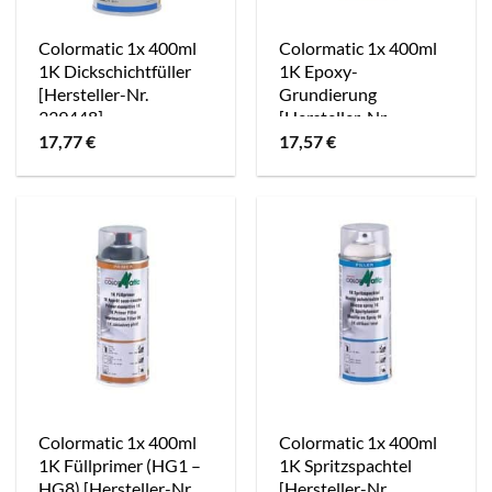
Colormatic 1x 400ml
Colormatic 1x 400ml
1K Dickschichtfüller
1K Epoxy-
[Hersteller-Nr.
Grundierung
339448]
[Hersteller-Nr.
174414]
17,77
€
17,57
€
Colormatic 1x 400ml
Colormatic 1x 400ml
1K Füllprimer (HG1 –
1K Spritzspachtel
HG8) [Hersteller-Nr.
[Hersteller-Nr.