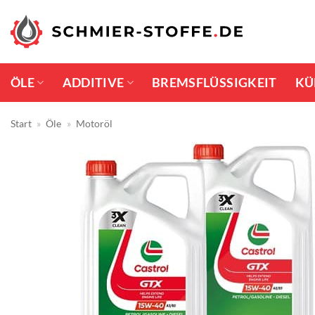
Zum
Inhalt
springen
ÖLE
ADDITIVE
BREMSFLÜSSIGKEIT
KÜ
Start
»
Öle
»
Motoröl