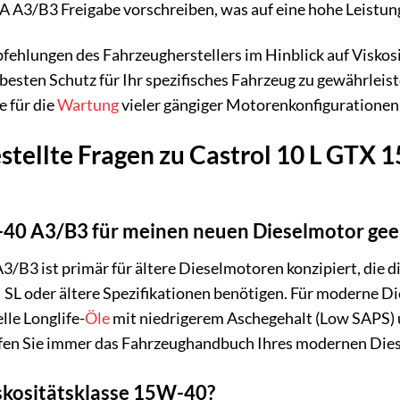
A A3/B3 Freigabe vorschreiben, was auf eine hohe Leistun
mpfehlungen des Fahrzeugherstellers im Hinblick auf Viskos
besten Schutz für Ihr spezifisches Fahrzeug zu gewährlei
e für die
Wartung
vieler gängiger Motorenkonfigurationen,
stellte Fragen zu Castrol 10 L GTX 
-40 A3/B3 für meinen neuen Dieselmotor gee
B3 ist primär für ältere Dieselmotoren konzipiert, die di
 SL oder ältere Spezifikationen benötigen. Für moderne Die
lle Longlife-
Öle
mit niedrigerem Aschegehalt (Low SAPS) 
üfen Sie immer das Fahrzeughandbuch Ihres modernen Diesel
skositätsklasse 15W-40?