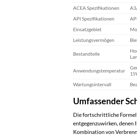
ACEA Spezifikationen
A3
API Spezifikationen
AP
Einsatzgebiet
Mot
Leistungsvermögen
Bie
Hoc
Bestandteile
Lan
Gee
Anwendungstemperatur
15W
Wartungsintervall
Bea
Umfassender Sc
Die fortschrittliche Form
entgegenzuwirken, denen Ih
Kombination von Verbrennu