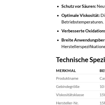
Schutz vor Säuren:
Neut
Optimale Viskosität:
Di
Betriebstemperaturen.
Verbesserte Oxidationss
Breite Anwendungsber
Herstellerspezifikation
Technische Spez
MERKMAL
BE
Produktname
Ca
Gebindegröße
10 
Viskositätsklasse
15
Hersteller-Nr.
15