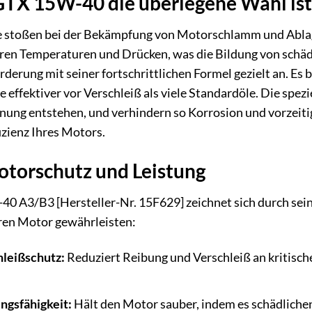
TX 15W-40 die überlegene Wahl ist
stoßen bei der Bekämpfung von Motorschlamm und Ablag
ren Temperaturen und Drücken, was die Bildung von schä
derung mit seiner fortschrittlichen Formel gezielt an. Es 
e effektiver vor Verschleiß als viele Standardöle. Die spez
nnung entstehen, und verhindern so Korrosion und vorzeit
fizienz Ihres Motors.
torschutz und Leistung
0 A3/B3 [Hersteller-Nr. 15F629] zeichnet sich durch sein
ren Motor gewährleisten:
hleißschutz:
Reduziert Reibung und Verschleiß an kritisc
ngsfähigkeit:
Hält den Motor sauber, indem es schädlich