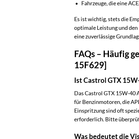
Fahrzeuge, die eine ACE
Es ist wichtig, stets die E
optimale Leistung und den 
eine zuverlässige Grundlag
FAQs – Häufig ge
15F629]
Ist Castrol GTX 15W
Das Castrol GTX 15W-40 A3/
für Benzinmotoren, die API
Einspritzung sind oft spezie
erforderlich. Bitte überpr
Was bedeutet die Vi