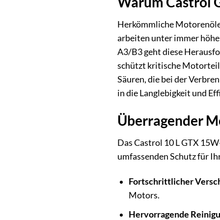
Warum Castrol G
Herkömmliche Motorenöle 
arbeiten unter immer höhe
A3/B3 geht diese Herausfor
schützt kritische Motorteil
Säuren, die bei der Verbre
in die Langlebigkeit und Ef
Überragender Mo
Das Castrol 10 L GTX 15W-4
umfassenden Schutz für Ih
Fortschrittlicher Versc
Motors.
Hervorragende Reinigu