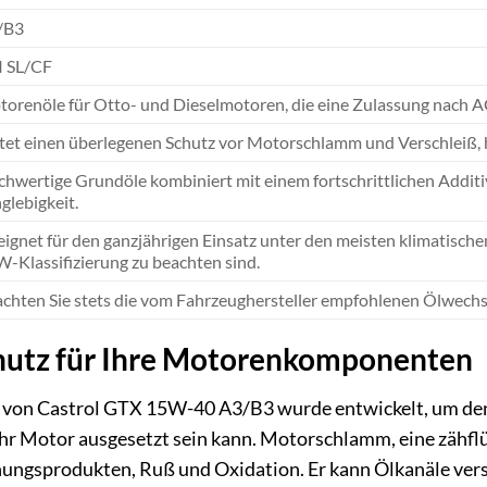
/B3
I SL/CF
orenöle für Otto- und Dieselmotoren, die eine Zulassung nach 
tet einen überlegenen Schutz vor Motorschlamm und Verschleiß, 
hwertige Grundöle kombiniert mit einem fortschrittlichen Addit
glebigkeit.
ignet für den ganzjährigen Einsatz unter den meisten klimatisch
-Klassifizierung zu beachten sind.
chten Sie stets die vom Fahrzeughersteller empfohlenen Ölwechse
hutz für Ihre Motorenkomponenten
el von Castrol GTX 15W-40 A3/B3 wurde entwickelt, um de
r Motor ausgesetzt sein kann. Motorschlamm, eine zähflüs
ngsprodukten, Ruß und Oxidation. Er kann Ölkanäle verst