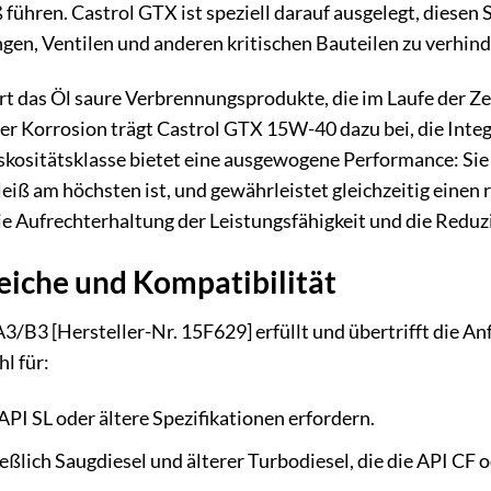
führen. Castrol GTX ist speziell darauf ausgelegt, diese
en, Ventilen und anderen kritischen Bauteilen zu verhind
rt das Öl saure Verbrennungsprodukte, die im Laufe der Z
er Korrosion trägt Castrol GTX 15W-40 dazu bei, die Inte
skositätsklasse bietet eine ausgewogene Performance: Sie
leiß am höchsten ist, und gewährleistet gleichzeitig eine
die Aufrechterhaltung der Leistungsfähigkeit und die Reduz
iche und Kompatibilität
/B3 [Hersteller-Nr. 15F629] erfüllt und übertrifft die An
l für:
API SL oder ältere Spezifikationen erfordern.
ßlich Saugdiesel und älterer Turbodiesel, die die API CF o