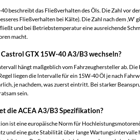
0 beschreibt das Fließverhalten des Öls. Die Zahl vor dem ‚
esseres Fließverhalten bei Kälte). Die Zahl nach dem ‚W‘ g
t fließt und bei Betriebstemperatur eine ausreichende Schmi
toren macht.
das Castrol GTX 15W-40 A3/B3 wechseln?
ervall hängt maßgeblich vom Fahrzeughersteller ab. Die H
Regel liegen die Intervalle für ein 15W-40 Öl je nach Fa
rlich, je nachdem, was zuerst eintritt. Bei starker Beansp
ratsam sein.
et die ACEA A3/B3 Spezifikation?
on ist eine europäische Norm für Hochleistungsmotorenöle.
z und eine gute Stabilität über lange Wartungsintervalle h