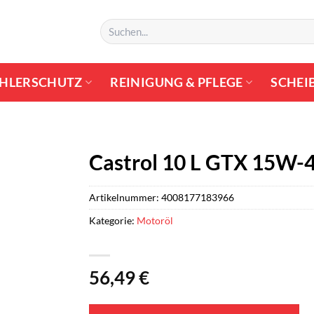
Suchen
nach:
HLERSCHUTZ
REINIGUNG & PFLEGE
SCHEI
Castrol 10 L GTX 15W-4
Artikelnummer:
4008177183966
Kategorie:
Motoröl
56,49
€