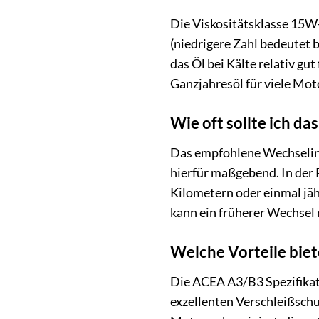
Die Viskositätsklasse 15W-4
(niedrigere Zahl bedeutet b
das Öl bei Kälte relativ gu
Ganzjahresöl für viele Mo
Wie oft sollte ich 
Das empfohlene Wechselint
hierfür maßgebend. In der 
Kilometern oder einmal jäh
kann ein früherer Wechsel 
Welche Vorteile biet
Die ACEA A3/B3 Spezifikati
exzellenten Verschleißschut