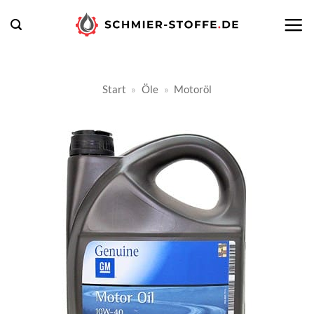
Zum
Inhalt
springen
Start
»
Öle
»
Motoröl