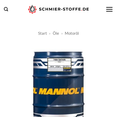
Zum
Inhalt
springen
Start
»
Öle
»
Motoröl