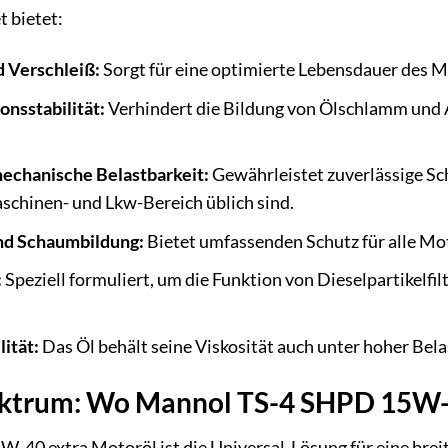
 bietet:
 Verschleiß:
Sorgt für eine optimierte Lebensdauer des M
nsstabilität:
Verhindert die Bildung von Ölschlamm und A
echanische Belastbarkeit:
Gewährleistet zuverlässige Sc
chinen- und Lkw-Bereich üblich sind.
und Schaumbildung:
Bietet umfassenden Schutz für alle M
:
Speziell formuliert, um die Funktion von Dieselpartikelfi
ität:
Das Öl behält seine Viskosität auch unter hoher Bela
trum: Wo Mannol TS-4 SHPD 15W-40
40 extra Motoröl ist die Universal-Lösung für eine brei