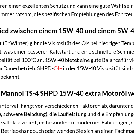
ren einen exzellenten Schutz und kann eine gute Wahl sein
h immer ratsam, die spezifischen Empfehlungen des Fahrzeug
hied zwischen einem 15W-40 und einem 5W-
 für Winter) gibt die Viskosität des Öls bei niedrigen Tem
ist, was einen besseren Kaltstart und eine schnellere Schm
osität bei 100°C an. 15W-40 bietet eine gute Balance für
m Dauerbetrieb. SHPD-
Öle
in der 15W-40 Viskosität sind o
 bekannt.
das Mannol TS-4 SHPD 15W-40 extra Motoröl w
tervall hängt von verschiedenen Faktoren ab, darunter d
, schwere Beladung), die Laufleistung und die Empfehlunge
valle konzipiert, insbesondere in modernen Fahrzeugen, d
 Betriebshandbuch oder wenden Sie sich an einen Fachman