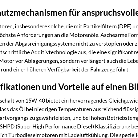
utzmechanismen für anspruchsvoll
en, insbesondere solche, die mit Partikelfiltern (DPF
 höchste Anforderungen an die Motorenöle. Aschearme Form
n der Abgasreinigungssysteme nicht zu verstopfen oder
rtschrittliche Additivtechnologie aus, die eine signifikan
n Motor vor Ablagerungen, sondern verlängert auch die Le
 und einer höheren Verfügbarkeit der Fahrzeuge führt.
fikationen und Vorteile auf einen Bl
nschaft von 15W-40 bietet ein hervorragendes Gleichgewi
dass das Öl bei niedrigen Temperaturen ausreichend flüssig
artvorgangs zu gewährleisten, und bei hohen Betriebstemp
e SHPD (Super High Performance Diesel) Klassifizierung be
lich Turbodieselmotoren mit Ladeluftkühlung. Die spezie