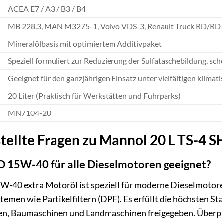
ACEA E7 / A3 / B3 / B4
MB 228.3, MAN M3275-1, Volvo VDS-3, Renault Truck RD/RD
Mineralölbasis mit optimiertem Additivpaket
Speziell formuliert zur Reduzierung der Sulfataschebildung,
Geeignet für den ganzjährigen Einsatz unter vielfältigen klima
20 Liter (Praktisch für Werkstätten und Fuhrparks)
MN7104-20
stellte Fragen zu Mannol 20 L TS-4
D 15W-40 für alle Dieselmotoren geeignet?
40 extra Motoröl ist speziell für moderne Dieselmotoren
en wie Partikelfiltern (DPF). Es erfüllt die höchsten Sta
en, Baumaschinen und Landmaschinen freigegeben. Überpr