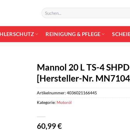
Suchen
nach:
HLERSCHUTZ
REINIGUNG & PFLEGE
SCHEI
Mannol 20 L TS-4 SHPD
[Hersteller-Nr. MN7104
Artikelnummer:
4036021166445
Kategorie:
Motoröl
60,99
€