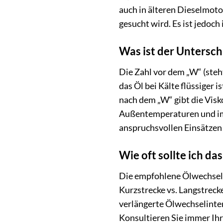
auch in älteren Dieselmoto
gesucht wird. Es ist jedoc
Was ist der Untersc
Die Zahl vor dem „W“ (steht
das Öl bei Kälte flüssiger 
nach dem „W“ gibt die Visk
Außentemperaturen und i
anspruchsvollen Einsätzen
Wie oft sollte ich 
Die empfohlene Ölwechselin
Kurzstrecke vs. Langstrecke
verlängerte Ölwechselinter
Konsultieren Sie immer Ihr