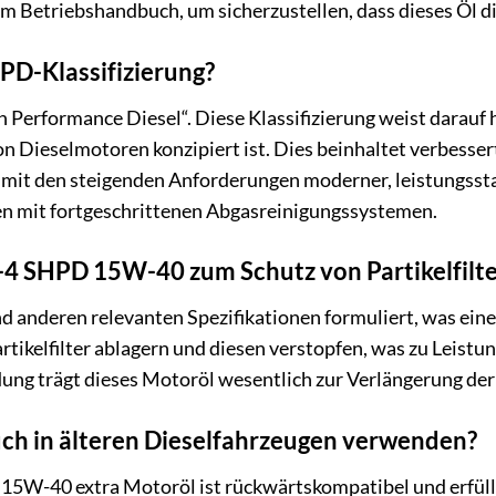
em Betriebshandbuch, um sicherzustellen, dass dieses Öl di
PD-Klassifizierung?
 Performance Diesel“. Diese Klassifizierung weist darauf h
 Dieselmotoren konzipiert ist. Dies beinhaltet verbesser
, mit den steigenden Anforderungen moderner, leistungssta
 mit fortgeschrittenen Abgasreinigungssystemen.
-4 SHPD 15W-40 zum Schutz von Partikelfilte
d anderen relevanten Spezifikationen formuliert, was ein
rtikelfilter ablagern und diesen verstopfen, was zu Leist
ung trägt dieses Motoröl wesentlich zur Verlängerung der
uch in älteren Dieselfahrzeugen verwenden?
5W-40 extra Motoröl ist rückwärtskompatibel und erfüllt 