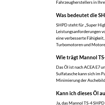
Fahrzeugherstellers in Ihr
Was bedeutet die SH
SHPD steht für „Super High
Leistungsanforderungen von
eine verbesserte Fähigkeit
Turbomotoren und Motoren
Wie trägt Mannol TS
Das Öl ist nach ACEA E7 un
Sulfatasche kann sich im Pa
Minimierung der Aschebild
Kann ich dieses Öl a
Ja, das Mannol TS-4 SHPD 1