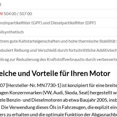
3
W
504 00 / 507 00
nzinpartikelfilter (GPF) und Dieselpartikelfilter (DPF)
llsynthetisch
trem gute Kaltstarteigenschaften und hohe thermische Stabilität
duziert Reibung und Verschleiß durch fortschrittliche Additivtech
itrag zur Reduzierung des Kraftstoffverbrauchs durch verbesserte
che und Vorteile für Ihren Motor
 [Hersteller-Nr. MN7730-1] ist konzipiert für eine breit
agen Konzernmarken (VW, Audi, Skoda, Seat) hergestellt w
viele Benzin- und Dieselmotoren ab etwa Baujahr 2005, ins
. Die Verwendung dieses Öls in Fahrzeugen, die explizit ein
lers zu erhalten und die optimale Funktion der Abgasnach