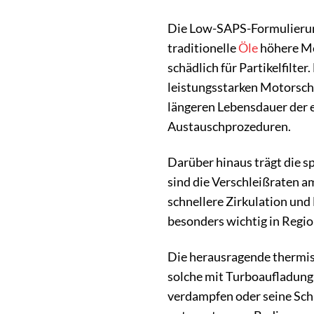
Die Low-SAPS-Formulierung
traditionelle
Öle
höhere Me
schädlich für Partikelfil
leistungsstarken Motorsch
längeren Lebensdauer der 
Austauschprozeduren.
Darüber hinaus trägt die s
sind die Verschleißraten am
schnellere Zirkulation und
besonders wichtig in Regio
Die herausragende thermisc
solche mit Turboaufladung
verdampfen oder seine Sch