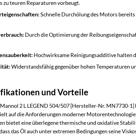
was zu teuren Reparaturen vorbeugt.
rteigenschaften:
Schnelle Durchölung des Motors bereits b
verbrauch:
Durch die Optimierung der Reibungseigenschafte
ensauberkeit:
Hochwirksame Reinigungsadditive halten d
ität:
Widerstandsfähig gegenüber hohen Temperaturen und
fikationen und Vorteile
n Mannol 2 L LEGEND 504/507 [Hersteller-Nr. MN7730-1] 
elt auf die Anforderungen moderner Motorentechnologien
n bietet eine überlegene thermische und oxidative Stabili
dass das Öl auch unter extremen Bedingungen seine Viskos