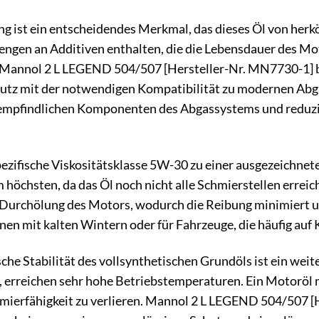
 ist ein entscheidendes Merkmal, das dieses Öl von he
ngen an Additiven enthalten, die die Lebensdauer des Mot
ter. Mannol 2 L LEGEND 504/507 [Hersteller-Nr. MN7730-1]
utz mit der notwendigen Kompatibilität zu modernen Abga
empfindlichen Komponenten des Abgassystems und reduzie
pezifische Viskositätsklasse 5W-30 zu einer ausgezeichnete
 höchsten, da das Öl noch nicht alle Schmierstellen erreic
 Durchölung des Motors, wodurch die Reibung minimiert und
nen mit kalten Wintern oder für Fahrzeuge, die häufig au
he Stabilität des vollsynthetischen Grundöls ist ein wei
, erreichen sehr hohe Betriebstemperaturen. Ein Motoröl
mierfähigkeit zu verlieren. Mannol 2 L LEGEND 504/507 [H