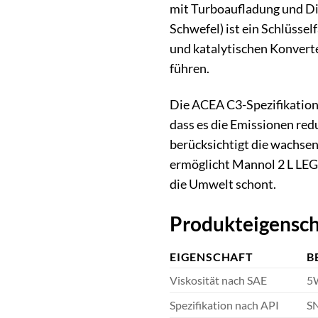
mit Turboaufladung und Di
Schwefel) ist ein Schlüsse
und katalytischen Konverte
führen.
Die ACEA C3-Spezifikation 
dass es die Emissionen red
berücksichtigt die wachse
ermöglicht Mannol 2 L LEG
die Umwelt schont.
Produkteigensch
EIGENSCHAFT
B
Viskosität nach SAE
5
Spezifikation nach API
S