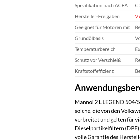
Spezifikation nach ACEA
C
Hersteller-Freigaben
V
Geeignet für Motoren mit
Be
Grundölbasis
Vo
Temperaturbereich
Ex
Schutz vor Verschleiß
Re
Kraftstoffeffizienz
Be
Anwendungsberei
Mannol 2 L LEGEND 504/507
solche, die von den Volksw
verbreitet und gelten für 
Dieselpartikelfiltern (DPF)
volle Garantie des Herstel