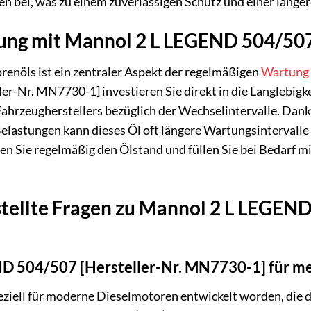
 bei, was zu einem zuverlässigen Schutz und einer länge
ung mit Mannol 2 L LEGEND 504/507
renöls ist ein zentraler Aspekt der regelmäßigen
Wartung
-Nr. MN7730-1] investieren Sie direkt in die Langlebigkei
ahrzeugherstellers bezüglich der Wechselintervalle. Dank
elastungen kann dieses Öl oft längere Wartungsintervalle
fen Sie regelmäßig den Ölstand und füllen Sie bei Bedarf
stellte Fragen zu Mannol 2 L LEGEN
ND 504/507 [Hersteller-Nr. MN7730-1] für m
peziell für moderne Dieselmotoren entwickelt worden, die 