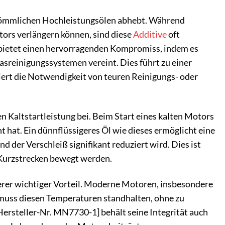
rkömmlichen Hochleistungsölen abhebt. Während
ors verlängern können, sind diese
Additive
oft
 bietet einen hervorragenden Kompromiss, indem es
sreinigungssystemen vereint. Dies führt zu einer
rt die Notwendigkeit von teuren Reinigungs- oder
n Kaltstartleistung bei. Beim Start eines kalten Motors
ht hat. Ein dünnflüssigeres Öl wie dieses ermöglicht eine
 der Verschleiß signifikant reduziert wird. Dies ist
f Kurzstrecken bewegt werden.
terer wichtiger Vorteil. Moderne Motoren, insbesondere
 muss diesen Temperaturen standhalten, ohne zu
ersteller-Nr. MN7730-1] behält seine Integrität auch