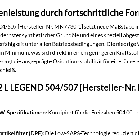
leistung durch fortschrittliche Fo
4/507 [Hersteller-Nr. MN7730-1] setzt neue Maßstäbe i
ernster synthetischer Grundöle und eines speziell abges
rfähigkeit unter allen Betriebsbedingungen. Die niedrig
ein Minimum, was sich direkt in einem geringeren Kraftst
 sorgt die ausgeprägte Oxidationsstabilität für eine läng
chleiß.
L LEGEND 504/507 [Hersteller-Nr.
VW-Spezifikationen:
Konzipiert für die Freigaben 504 00 u
rtikelfilter (DPF):
Die Low-SAPS-Technologie reduziert di