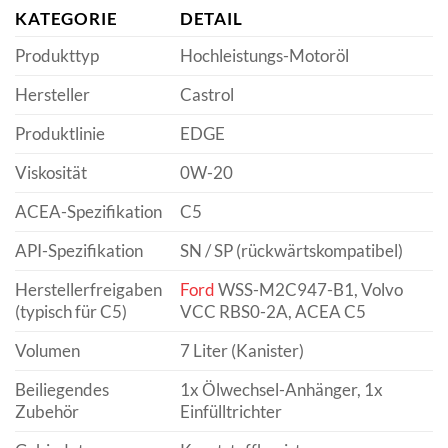
KATEGORIE
DETAIL
Produkttyp
Hochleistungs-Motoröl
Hersteller
Castrol
Produktlinie
EDGE
Viskosität
0W-20
ACEA-Spezifikation
C5
API-Spezifikation
SN / SP (rückwärtskompatibel)
Herstellerfreigaben
Ford
WSS-M2C947-B1, Volvo
(typisch für C5)
VCC RBS0-2A, ACEA C5
Volumen
7 Liter (Kanister)
Beiliegendes
1x Ölwechsel-Anhänger, 1x
Zubehör
Einfülltrichter