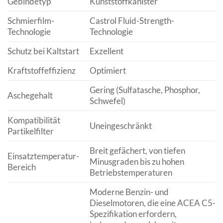
Gebindetyp
Kunststoffkanister
Schmierfilm-
Castrol Fluid-Strength-
Technologie
Technologie
Schutz bei Kaltstart
Exzellent
Kraftstoffeffizienz
Optimiert
Gering (Sulfatasche, Phosphor,
Aschegehalt
Schwefel)
Kompatibilität
Uneingeschränkt
Partikelfilter
Breit gefächert, von tiefen
Einsatztemperatur-
Minusgraden bis zu hohen
Bereich
Betriebstemperaturen
Moderne Benzin- und
Dieselmotoren, die eine ACEA C5-
Spezifikation erfordern,