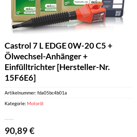
Castrol 7 L EDGE 0W-20 C5 +
Ölwechsel-Anhänger +
Einfülltrichter [Hersteller-Nr.
15F6E6]
Artikelnummer:
fda05bc4b01a
Kategorie:
Motoröl
90,89
€