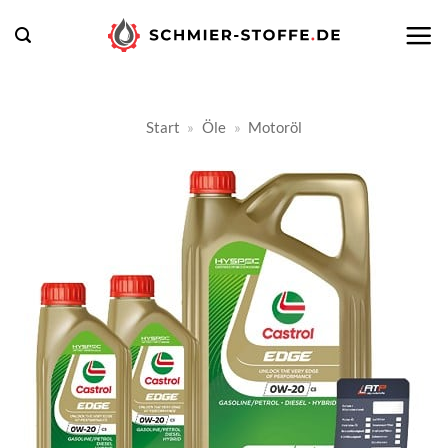
Zum
Inhalt
springen
Start
»
Öle
»
Motoröl