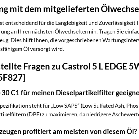
g mit dem mitgelieferten Ölwechs
st entscheidend für die Langlebigkeit und Zuverlässigkei
erung an Ihren nächsten Ölwechseltermin. Tragen Sie einf
zeug. Dies hilft Ihnen, die vorgeschriebenen Wartungsinter
gsfähigem Öl versorgt wird.
stellte Fragen zu Castrol 5 L EDGE
15F827]
30 C1 für meinen Dieselpartikelfilter geeigne
ezifikation steht für „Low SAPS“ (Low Sulfated Ash, Phosph
ikelfiltern (DPF) zu maximieren, da niedrigere Aschewerte
zeugen profitiert am meisten von diesem Öl?