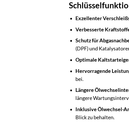
Schlüsselfunktio
Exzellenter Verschleiß
Verbesserte Kraftstoffe
Schutz für Abgasnachb
(DPF) und Katalysatore
Optimale Kaltstarteige
Hervorragende Leistun
bei.
Längere Ölwechselinter
längere Wartungsinterva
Inklusive Ölwechsel-A
Blick zu behalten.