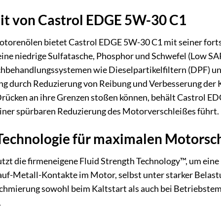
it von Castrol EDGE 5W-30 C1
otorenölen bietet Castrol EDGE 5W-30 C1 mit seiner forts
 eine niedrige Sulfatasche, Phosphor und Schwefel (Low SAP
behandlungssystemen wie Dieselpartikelfiltern (DPF) und
ng durch Reduzierung von Reibung und Verbesserung der 
ücken an ihre Grenzen stoßen können, behält Castrol EDG
einer spürbaren Reduzierung des Motorverschleißes führt.
 Technologie für maximalen Motorsc
t die firmeneigene Fluid Strength Technology™, um eine u
-auf-Metall-Kontakte im Motor, selbst unter starker Belas
chmierung sowohl beim Kaltstart als auch bei Betriebstem
.