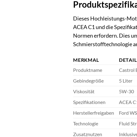
Produktspezifik
Dieses Hochleistungs-Moto
ACEA C1 und die Spezifika
Normen erfordern. Dies umf
Schmierstofftechnologie an
MERKMAL
DETAIL
Produktname
Castrol
Gebindegröße
5 Liter
Viskosität
5W-30
Spezifikationen
ACEA C
Herstellerfreigaben
Ford W
Technologie
Fluid St
Zusatznutzen
Inklusi