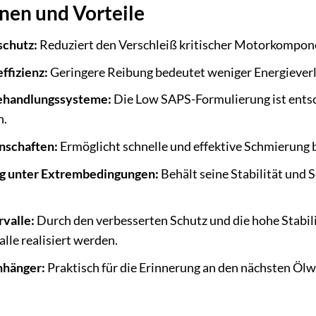
nen und Vorteile
schutz:
Reduziert den Verschleiß kritischer Motorkompone
ffizienz:
Geringere Reibung bedeutet weniger Energieverlu
ehandlungssysteme:
Die Low SAPS-Formulierung ist entsch
n.
nschaften:
Ermöglicht schnelle und effektive Schmierung b
g unter Extrembedingungen:
Behält seine Stabilität und
valle:
Durch den verbesserten Schutz und die hohe Stabi
lle realisiert werden.
nhänger:
Praktisch für die Erinnerung an den nächsten Ölw