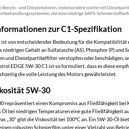
Benzin- und Dieselmotoren, insbesondere solche mit Dieselparti
chbehandlungssystemen, die eine niedrige SAPS-Schmierstoffanf
nformationen zur C1-Spezifikation
 ist von entscheidender Bedeutung für die Kompatibilit
 niedrigen Gehalt an Sulfatasche (AS), Phosphor (P) und S
n und Dieselpartikelfilter verstopfen oder beschädigen, 
strol EDGE 5W-30 C1 ist so formuliert, dass es diese em
chzeitig die volle Leistung des Motors gewährleistet.
skosität 5W-30
30 repräsentiert einen Kompromiss aus Fließfähigkeit bei
s Öl bei niedrigen Temperaturen eine gute Fließfähigkeit 
. Das „30“ gibt die Viskosität bei 100°C an. Ein 5W-30-Öl 
 einen robusten Schmierfilm unter einer Vielzahl von Betr