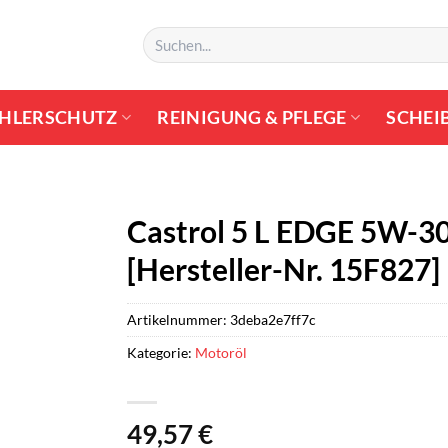
Suchen
nach:
HLERSCHUTZ
REINIGUNG & PFLEGE
SCHEI
Castrol 5 L EDGE 5W-3
[Hersteller-Nr. 15F827]
Artikelnummer:
3deba2e7ff7c
Kategorie:
Motoröl
49,57
€