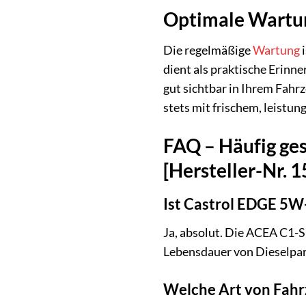
Optimale Wartun
Die regelmäßige
Wartung
i
dient als praktische Erinn
gut sichtbar in Ihrem Fahr
stets mit frischem, leistun
FAQ – Häufig ge
[Hersteller-Nr. 
Ist Castrol EDGE 5W-
Ja, absolut. Die ACEA C1-Sp
Lebensdauer von Dieselpart
Welche Art von Fahr