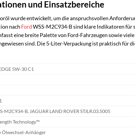
ationen und Einsatzbereiche
röl wurde entwickelt, um die anspruchsvollen Anforderun
tion nach
Ford
WSS-M2C934-B sind klare Indikatoren für se
asst eine breite Palette von Ford-Fahrzeugen sowie viele 
gewiesen sind. Die 5-Liter-Verpackung ist praktisch für
 EDGE 5W-30 C1
1
SS-M2C934-B, JAGUAR LAND ROVER STJLR.03.5005
rength Technology™
ve Ölwechsel-Anhänger