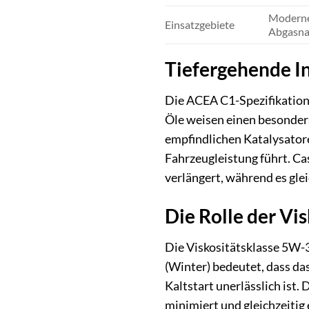
Moderne 
Einsatzgebiete
Abgasna
Tiefergehende I
Die ACEA C1-Spezifikation
Öle weisen einen besonders
empfindlichen Katalysatore
Fahrzeugleistung führt. Ca
verlängert, während es glei
Die Rolle der Vi
Die Viskositätsklasse 5W-
(Winter) bedeutet, dass da
Kaltstart unerlässlich ist
minimiert und gleichzeitig