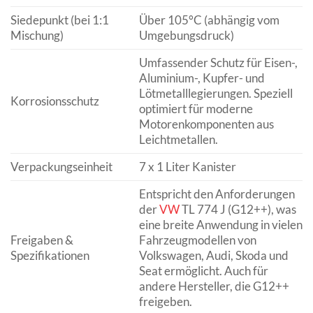
Siedepunkt (bei 1:1
Über 105°C (abhängig vom
Mischung)
Umgebungsdruck)
Umfassender Schutz für Eisen-,
Aluminium-, Kupfer- und
Lötmetalllegierungen. Speziell
Korrosionsschutz
optimiert für moderne
Motorenkomponenten aus
Leichtmetallen.
Verpackungseinheit
7 x 1 Liter Kanister
Entspricht den Anforderungen
der
VW
TL 774 J (G12++), was
eine breite Anwendung in vielen
Freigaben &
Fahrzeugmodellen von
Spezifikationen
Volkswagen, Audi, Skoda und
Seat ermöglicht. Auch für
andere Hersteller, die G12++
freigeben.