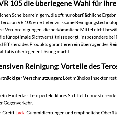
R 105 die überlegene Wahl für Ihre
hen Scheibenreinigern, die oft nur oberflächliche Ergebni
 Teroson VR 105 eine tiefenwirksame Reinigungstechnologie
öst Verunreinigungen, die herkömmliche Mittel nicht bewält
 die für optimale Sichtverhältnisse sorgt, insbesondere 
d Effizienz des Produkts garantieren ein überragendes Re
ualitativ überlegenen Lösung macht.
tensiven Reinigung: Vorteile des Ter
hartnäckiger Verschmutzungen:
Löst mühelos Insektenreste
eit:
Hinterlässt ein perfekt klares Sichtfeld ohne störende 
r Gegenverkehr.
:
Greift
Lack
, Gummidichtungen und empfindliche Oberfläch