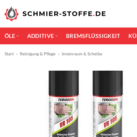
Zum
Inhalt
springen
ÖLE
ADDITIVE
BREMSFLÜSSIGKEIT
KÜ
Start
»
Reinigung & Pflege
»
Innenraum & Scheibe