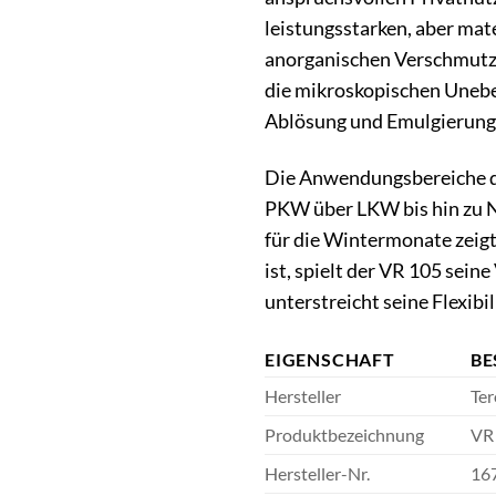
leistungsstarken, aber mat
anorganischen Verschmutzun
die mikroskopischen Uneben
Ablösung und Emulgierung 
Die Anwendungsbereiche des
PKW über LKW bis hin zu N
für die Wintermonate zeigt
ist, spielt der VR 105 sein
unterstreicht seine Flexibil
EIGENSCHAFT
BE
Hersteller
Te
Produktbezeichnung
VR 
Hersteller-Nr.
16