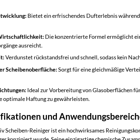
twicklung:
Bietet ein erfrischendes Dufterlebnis währe
rtschaftlichkeit:
Die konzentrierte Formel ermöglicht e
rgänge ausreicht.
t:
Verdunstet rückstandsfrei und schnell, sodass kein Nachp
er Scheibenoberfläche:
Sorgt für eine gleichmäßige Verte
ichtungen:
Ideal zur Vorbereitung von Glasoberflächen f
e optimale Haftung zu gewährleisten.
ifikationen und Anwendungsbereich
iv Scheiben-Reiniger ist ein hochwirksames Reinigungskon
zer konzipiert wurde. Seine einzigartige chemische Zusam