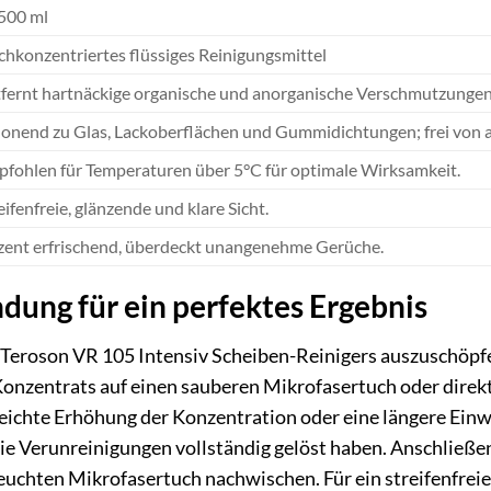
500 ml
hkonzentriertes flüssiges Reinigungsmittel
fernt hartnäckige organische und anorganische Verschmutzungen 
onend zu Glas, Lackoberflächen und Gummidichtungen; frei von 
fohlen für Temperaturen über 5°C für optimale Wirksamkeit.
eifenfreie, glänzende und klare Sicht.
ent erfrischend, überdeckt unangenehme Gerüche.
ung für ein perfektes Ergebnis
s Teroson VR 105 Intensiv Scheiben-Reinigers auszuschöp
Konzentrats auf einen sauberen Mikrofasertuch oder direkt 
ichte Erhöhung der Konzentration oder eine längere Einwir
ch die Verunreinigungen vollständig gelöst haben. Anschlie
euchten Mikrofasertuch nachwischen. Für ein streifenfrei