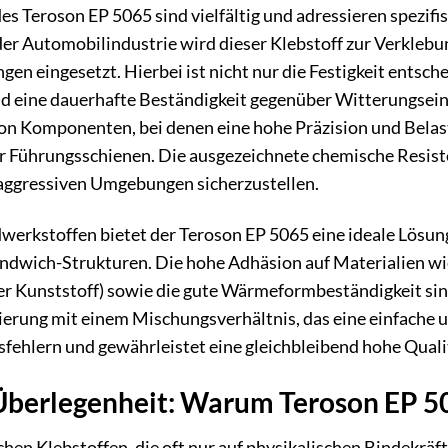
es Teroson EP 5065 sind vielfältig und adressieren spezifi
er Automobilindustrie wird dieser Klebstoff zur Verklebun
gen eingesetzt. Hierbei ist nicht nur die Festigkeit entsc
d eine dauerhafte Beständigkeit gegenüber Witterungsein
n Komponenten, bei denen eine hohe Präzision und Belastba
 Führungsschienen. Die ausgezeichnete chemische Resistenz
 aggressiven Umgebungen sicherzustellen.
werkstoffen bietet der Teroson EP 5065 eine ideale Lösun
andwich-Strukturen. Die hohe Adhäsion auf Materialien wi
er Kunststoff) sowie die gute Wärmeformbeständigkeit sin
rung mit einem Mischungsverhältnis, das eine einfache 
fehlern und gewährleistet eine gleichbleibend hohe Quali
Überlegenheit: Warum Teroson EP 5
hen Klebstoffen, die oft nur auf physikalischen Bindekräf