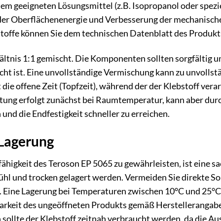
em geeigneten Lösungsmittel (z.B. Isopropanol oder spezie
der Oberflächenenergie und Verbesserung der mechanisc
stoffe können Sie dem technischen Datenblatt des Produk
ältnis 1:1 gemischt. Die Komponenten sollten sorgfältig 
cht ist. Eine unvollständige Vermischung kann zu unvolls
ie offene Zeit (Topfzeit), während der der Klebstoff vera
tung erfolgt zunächst bei Raumtemperatur, kann aber du
und die Endfestigkeit schneller zu erreichen.
 Lagerung
ähigkeit des Teroson EP 5065 zu gewährleisten, ist eine sa
kühl und trocken gelagert werden. Vermeiden Sie direkte 
ine Lagerung bei Temperaturen zwischen 10°C und 25°C 
barkeit des ungeöffneten Produkts gemäß Herstellerangabe
ollte der Klebstoff zeitnah verbraucht werden, da die Au