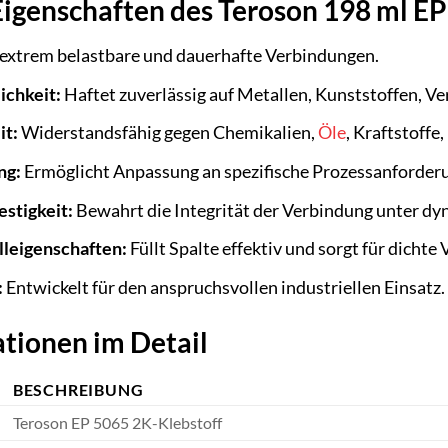
igenschaften des Teroson 198 ml EP
 extrem belastbare und dauerhafte Verbindungen.
ichkeit:
Haftet zuverlässig auf Metallen, Kunststoffen, 
it:
Widerstandsfähig gegen Chemikalien,
Öle
, Kraftstoffe
ng:
Ermöglicht Anpassung an spezifische Prozessanforder
estigkeit:
Bewahrt die Integrität der Verbindung unter dy
lleigenschaften:
Füllt Spalte effektiv und sorgt für dichte
:
Entwickelt für den anspruchsvollen industriellen Einsatz.
tionen im Detail
BESCHREIBUNG
Teroson EP 5065 2K-Klebstoff