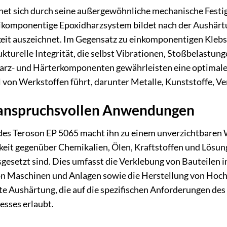
et sich durch seine außergewöhnliche mechanische Festig
ikomponentige Epoxidharzsystem bildet nach der Aushärtun
eit auszeichnet. Im Gegensatz zu einkomponentigen Klebsto
rukturelle Integrität, die selbst Vibrationen, Stoßbelast
arz- und Härterkomponenten gewährleisten eine optimale
l von Werkstoffen führt, darunter Metalle, Kunststoffe, 
in anspruchsvollen Anwendungen
es Teroson EP 5065 macht ihn zu einem unverzichtbaren We
keit gegenüber Chemikalien, Ölen, Kraftstoffen und Lösungs
sgesetzt sind. Dies umfasst die Verklebung von Bauteilen
von Maschinen und Anlagen sowie die Herstellung von Hoc
rte Aushärtung, die auf die spezifischen Anforderungen 
esses erlaubt.