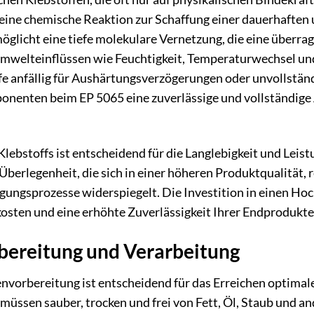
eine chemische Reaktion zur Schaffung einer dauerhaften 
glicht eine tiefe molekulare Vernetzung, die eine überrag
mwelteinflüssen wie Feuchtigkeit, Temperaturwechsel un
 anfällig für Aushärtungsverzögerungen oder unvollständi
nenten beim EP 5065 eine zuverlässige und vollständige 
Klebstoffs ist entscheidend für die Langlebigkeit und Leis
 Überlegenheit, die sich in einer höheren Produktqualität
gungsprozesse widerspiegelt. Die Investition in einen Hoch
sten und eine erhöhte Zuverlässigkeit Ihrer Endprodukte
ereitung und Verarbeitung
envorbereitung ist entscheidend für das Erreichen optima
üssen sauber, trocken und frei von Fett, Öl, Staub und a