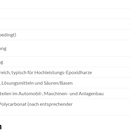
bedingt)
ung
ng
eich, typisch für Hochleistungs-Epoxidharze
en, Lösungsmitteln und Säuren/Basen
eilen im Automobil-, Maschinen- und Anlagenbau
 Polycarbonat (nach entsprechender
n