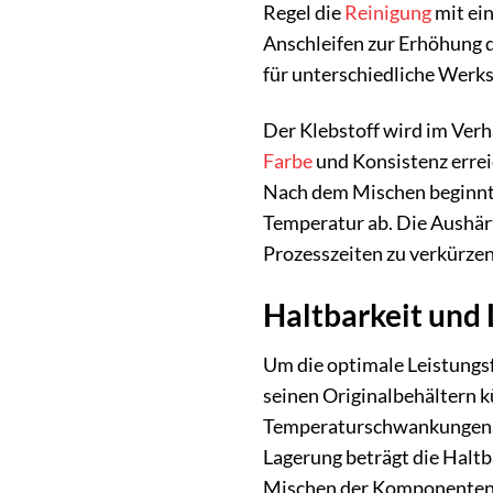
Regel die
Reinigung
mit ein
Anschleifen zur Erhöhung 
für unterschiedliche Werk
Der Klebstoff wird im Verh
Farbe
und Konsistenz errei
Nach dem Mischen beginnt d
Temperatur ab. Die Aushär
Prozesszeiten zu verkürzen 
Haltbarkeit und
Um die optimale Leistungsf
seinen Originalbehältern 
Temperaturschwankungen. E
Lagerung beträgt die Halt
Mischen der Komponenten s