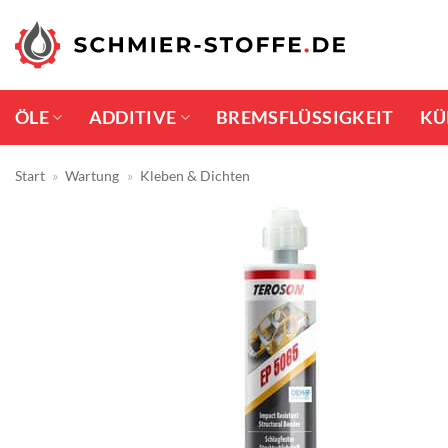
Zum
Inhalt
springen
ÖLE
ADDITIVE
BREMSFLÜSSIGKEIT
KÜ
Start
»
Wartung
»
Kleben & Dichten