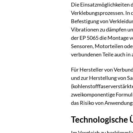
Die Einsatzmöglichkeiten d
Verklebungsprozessen. In d
Befestigung von Verkleidun
Vibrationen zu dämpfen un
der EP 5065 die Montage vo
Sensoren, Motorteilen oder
verbundenen Teile auch in
Für Hersteller von Verbund
und zur Herstellung von S
(kohlenstofffaserverstärkt
zweikomponentige Formulie
das Risiko von Anwendungs
Technologische 
Im Vergleich zu herkömmlic