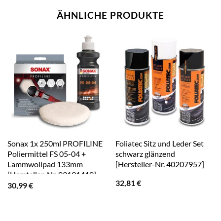
ÄHNLICHE PRODUKTE
Sonax 1x 250ml PROFILINE
Foliatec Sitz und Leder Set
Poliermittel FS 05-04 +
schwarz glänzend
Lammwollpad 133mm
[Hersteller-Nr. 40207957]
[Hersteller-Nr. 03191410]
32,81
€
30,99
€