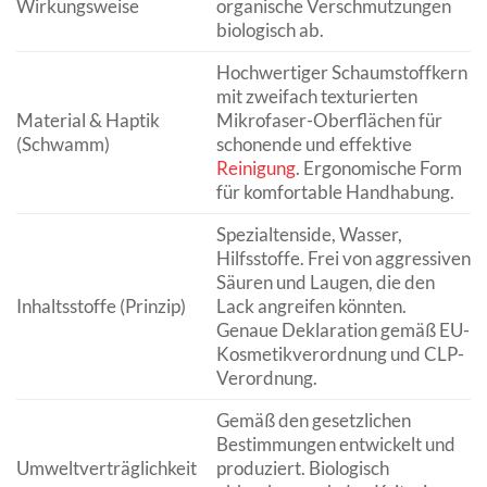
Wirkungsweise
organische Verschmutzungen
biologisch ab.
Hochwertiger Schaumstoffkern
mit zweifach texturierten
Material & Haptik
Mikrofaser-Oberflächen für
(Schwamm)
schonende und effektive
Reinigung
. Ergonomische Form
für komfortable Handhabung.
Spezialtenside, Wasser,
Hilfsstoffe. Frei von aggressiven
Säuren und Laugen, die den
Inhaltsstoffe (Prinzip)
Lack angreifen könnten.
Genaue Deklaration gemäß EU-
Kosmetikverordnung und CLP-
Verordnung.
Gemäß den gesetzlichen
Bestimmungen entwickelt und
Umweltverträglichkeit
produziert. Biologisch