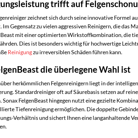
ngsleistung trifft auf Felgenschon
enreiniger zeichnet sich durch seine innovative Formel au
 Im Gegensatz zu vielen aggressiven Reinigern, die das Mat
nBeast mit einer optimierten Wirkstoffkombination, die tie
ährden. Dies ist besonders wichtig für hochwertige Leichtm
äße
Reinigung
zu irreversiblen Schäden führen kann.
genBeast die überlegene Wahl ist
ber herkömmlichen Felgenreinigern liegt in der intelligen
rung. Standardreiniger oft auf Säurebasis setzen auf rein
. Sonax FelgenBeast hingegen nutzt eine gezielte Kombinat
ollierte Tiefenreinigung ermöglichen. Die doppelte Gebind
ungs-Verhältnis und sichert Ihnen eine langanhaltende V
en.