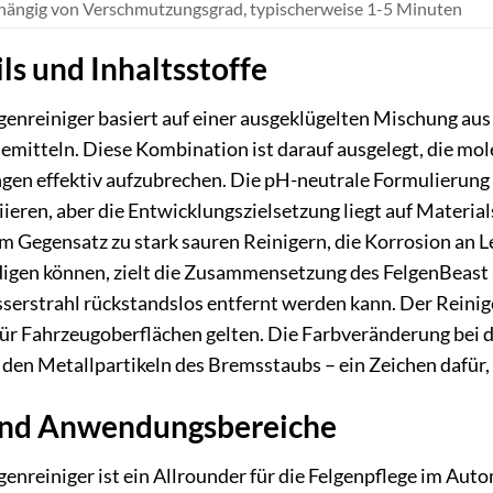
ängig von Verschmutzungsgrad, typischerweise 1-5 Minuten
ls und Inhaltsstoffe
enreiniger basiert auf einer ausgeklügelten Mischung au
semitteln. Diese Kombination ist darauf ausgelegt, die 
en effektiv aufzubrechen. Die pH-neutrale Formulierung 
iieren, aber die Entwicklungszielsetzung liegt auf Material
Im Gegensatz zu stark sauren Reinigern, die Korrosion an 
digen können, zielt die Zusammensetzung des FelgenBeast 
erstrahl rückstandslos entfernt werden kann. Der Reinige
für Fahrzeugoberflächen gelten. Die Farbveränderung bei d
den Metallpartikeln des Bremsstaubs – ein Zeichen dafür, d
und Anwendungsbereiche
nreiniger ist ein Allrounder für die Felgenpflege im Auto