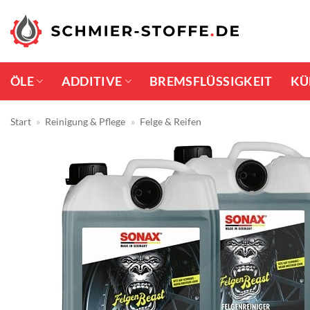
Zum
Inhalt
springen
ÖLE
ADDITIVE
BREMSFLÜSSIGKEIT
KÜ
Start
»
Reinigung & Pflege
»
Felge & Reifen