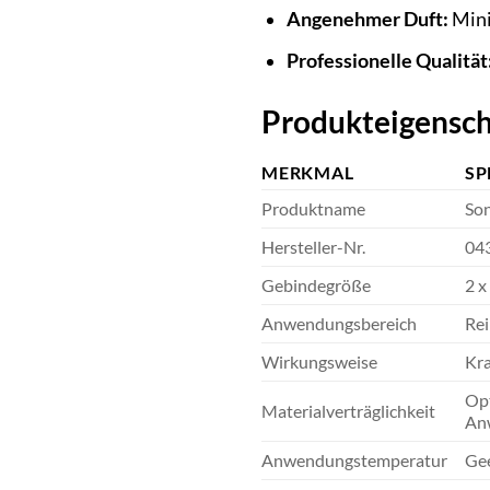
Angenehmer Duft:
Mini
Professionelle Qualität
Produkteigensch
MERKMAL
SP
Produktname
Son
Hersteller-Nr.
04
Gebindegröße
2 x
Anwendungsbereich
Rei
Wirkungsweise
Kra
Opt
Materialverträglichkeit
An
Anwendungstemperatur
Gee