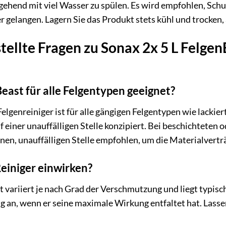
gehend mit viel Wasser zu spülen. Es wird empfohlen, Schu
 gelangen. Lagern Sie das Produkt stets kühl und trocken
tellte Fragen zu Sonax 2x 5 L Felgen
east für alle Felgentypen geeignet?
elgenreiniger ist für alle gängigen Felgentypen wie lackier
f einer unauffälligen Stelle konzipiert. Bei beschichtete
einen, unauffälligen Stelle empfohlen, um die Materialverträ
einiger einwirken?
 variiert je nach Grad der Verschmutzung und liegt typisc
 an, wenn er seine maximale Wirkung entfaltet hat. Lassen