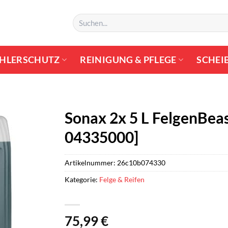
Suchen
nach:
HLERSCHUTZ
REINIGUNG & PFLEGE
SCHEI
Sonax 2x 5 L FelgenBeas
04335000]
Artikelnummer:
26c10b074330
Kategorie:
Felge & Reifen
75,99
€