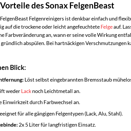
orteile des Sonax FelgenBeast
lgenBeast Felgenreinigers ist denkbar einfach und flexib
ig auf die trockene oder leicht angefeuchtete
Felge
auf. Las
ine Farbveränderung an, wann er seine volle Wirkung entf
 gründlich abspülen. Bei hartnäckigen Verschmutzungen ka
en Blick:
ntfernung:
Löst selbst eingebrannten Bremsstaub mühelo
ift weder
Lack
noch Leichtmetall an.
e Einwirkzeit durch Farbwechsel an.
eignet für alle gängigen Felgentypen (Lack, Alu, Stahl).
gebinde:
2x 5 Liter für langfristigen Einsatz.