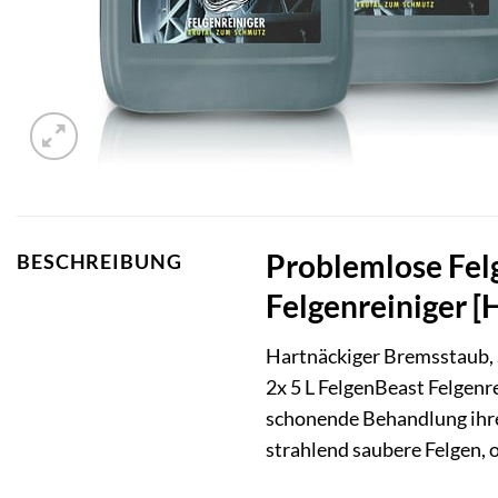
Problemlose Felg
BESCHREIBUNG
Felgenreiniger [
Hartnäckiger Bremsstaub, 
2x 5 L FelgenBeast Felgenr
schonende Behandlung ihrer
strahlend saubere Felgen, 