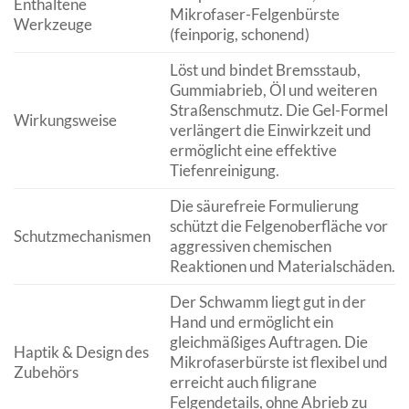
Enthaltene
Mikrofaser-Felgenbürste
Werkzeuge
(feinporig, schonend)
Löst und bindet Bremsstaub,
Gummiabrieb, Öl und weiteren
Straßenschmutz. Die Gel-Formel
Wirkungsweise
verlängert die Einwirkzeit und
ermöglicht eine effektive
Tiefenreinigung.
Die säurefreie Formulierung
schützt die Felgenoberfläche vor
Schutzmechanismen
aggressiven chemischen
Reaktionen und Materialschäden.
Der Schwamm liegt gut in der
Hand und ermöglicht ein
gleichmäßiges Auftragen. Die
Haptik & Design des
Mikrofaserbürste ist flexibel und
Zubehörs
erreicht auch filigrane
Felgendetails, ohne Abrieb zu