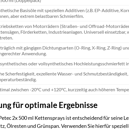
 500 ml (Doppelpack)
thetische Basisöle mit speziellen Additiven (z.B. EP-Additive, Korro
nen, aber extrem belastbaren Schmierfilm.
riebsketten von Motorrädern (Straßen- und Offroad-Motorräder)
tensägen, Förderketten, Industrieanlagen. Universell einsetzba
treten.
träglich mit gängigen Dichtungsarten (O-Ring, X-Ring, Z-Ring) u
chgerechter Anwendung.
lsynthetisches oder vollsynthetisches Hochleistungsschmierfett i
e Scherfestigkeit, exzellente Wasser- und Schmutzbeständigkeit, 
peraturbeständig.
imal zwischen -20°C und +120°C, kurzzeitig auch höheren Tempe
ng für optimale Ergebnisse
Petec 2x 500 ml Kettensprays ist entscheidend für seine Le
tz, Ölresten und Grünspan. Verwenden Sie hierfür speziel