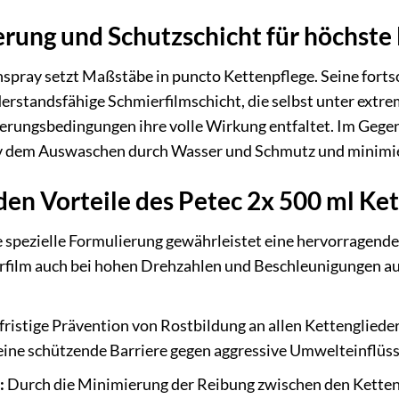
rung und Schutzschicht für höchst
pray setzt Maßstäbe in puncto Kettenpflege. Seine fortschr
iderstandsfähige Schmierfilmschicht, die selbst unter ext
terungsbedingungen ihre volle Wirkung entfaltet. Im Geg
tiv dem Auswaschen durch Wasser und Schmutz und minimi
en Vorteile des Petec 2x 500 ml Ke
 spezielle Formulierung gewährleistet eine hervorragende
rfilm auch bei hohen Drehzahlen und Beschleunigungen au
ristige Prävention von Rostbildung an allen Kettengliede
 eine schützende Barriere gegen aggressive Umwelteinflüss
:
Durch die Minimierung der Reibung zwischen den Ketteng