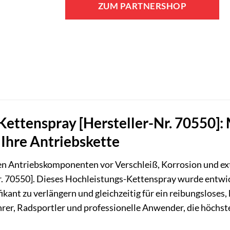
ZUM PARTNERSHOP
Kettenspray [Hersteller-Nr. 70550]:
Ihre Antriebskette
len Antriebskomponenten vor Verschleiß, Korrosion und 
r. 70550]. Dieses Hochleistungs-Kettenspray wurde entwic
kant zu verlängern und gleichzeitig für ein reibungsloses, k
er, Radsportler und professionelle Anwender, die höchste