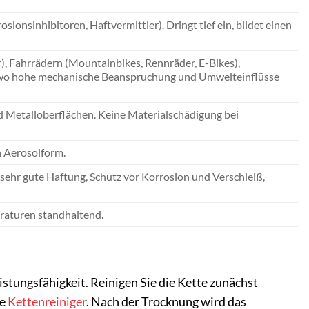
sionsinhibitoren, Haftvermittler). Dringt tief ein, bildet einen
, Fahrrädern (Mountainbikes, Rennräder, E-Bikes),
r, wo hohe mechanische Beanspruchung und Umwelteinflüsse
nd Metalloberflächen. Keine Materialschädigung bei
n Aerosolform.
sehr gute Haftung, Schutz vor Korrosion und Verschleiß,
raturen standhaltend.
istungsfähigkeit. Reinigen Sie die Kette zunächst
le
Kettenreiniger
. Nach der Trocknung wird das