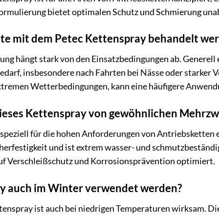
 Formulierung bietet optimalen Schutz und Schmierung una
ette mit dem Petec Kettenspray behandelt we
ng hängt stark von den Einsatzbedingungen ab. Generell 
edarf, insbesondere nach Fahrten bei Nässe oder starker 
xtremen Wetterbedingungen, kann eine häufigere Anwendun
ieses Kettenspray von gewöhnlichen Mehrzw
peziell für die hohen Anforderungen von Antriebsketten e
cherfestigkeit und ist extrem wasser- und schmutzbeständ
 auf Verschleißschutz und Korrosionsprävention optimiert.
y auch im Winter verwendet werden?
ttenspray ist auch bei niedrigen Temperaturen wirksam. Di