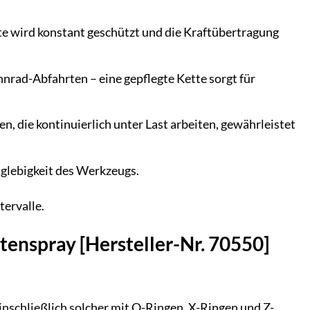
te wird konstant geschützt und die Kraftübertragung
nrad-Abfahrten – eine gepflegte Kette sorgt für
, die kontinuierlich unter Last arbeiten, gewährleistet
nglebigkeit des Werkzeugs.
ervalle.
tenspray [Hersteller-Nr. 70550]
einschließlich solcher mit O-Ringen, X-Ringen und Z-