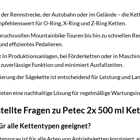
 der Rennstrecke, der Autobahn oder im Gelände – die Ket
pfehlenswert für O-Ring, X-Ring und Z-Ring Ketten.
ruchsvollen Mountainbike-Touren bis hin zu schnellen Ren
nd effizientes Pedalieren.
:
In Produktionsanlagen, bei Förderketten oder in Maschinen
 zuverlässige Funktion und minimiert Ausfallzeiten.
erung der Sägekette ist entscheidend für Leistung und La
eten eine nachhaltige Lösung für regelmäßige Wartungsint
tellte Fragen zu Petec 2x 500 ml Ket
für alle Kettentypen geeignet?
tenspray ist für alle Arten von Antriebsketten konzipiert, 