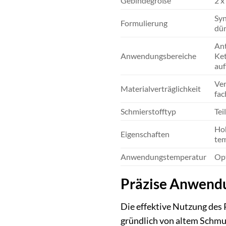
Gebindegröße
2 x
Syn
Formulierung
dün
Ant
Anwendungsbereiche
Ket
auf
Ver
Materialverträglichkeit
fa
Schmierstofftyp
Tei
Hoh
Eigenschaften
tem
Anwendungstemperatur
Opt
Präzise Anwendu
Die effektive Nutzung des 
gründlich von altem Schmu