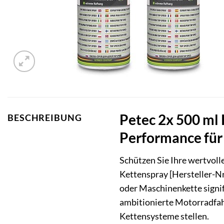
Petec 2x 500 ml 
BESCHREIBUNG
Performance für 
Schützen Sie Ihre wertvol
Kettenspray [Hersteller-N
oder Maschinenkette signifi
ambitionierte Motorradfahr
Kettensysteme stellen.