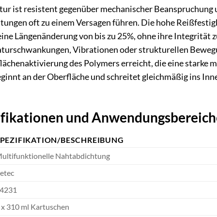
ktur ist resistent gegenüber mechanischer Beanspruchung 
htungen oft zu einem Versagen führen. Die hohe Reißfesti
ne Längenänderung von bis zu 25%, ohne ihre Integrität zu
turschwankungen, Vibrationen oder strukturellen Bewegun
flächenaktivierung des Polymers erreicht, die eine starke 
ginnt an der Oberfläche und schreitet gleichmäßig ins Inn
ifikationen und Anwendungsbereich
SPEZIFIKATION/BESCHREIBUNG
ultifunktionelle Nahtabdichtung
etec
4231
 x 310 ml Kartuschen