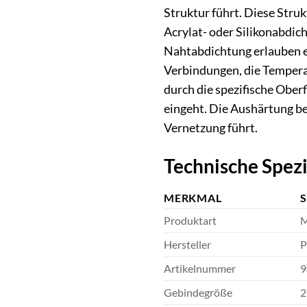
Struktur führt. Diese Stru
Acrylat- oder Silikonabdic
Nahtabdichtung erlauben ei
Verbindungen, die Tempera
durch die spezifische Ober
eingeht. Die Aushärtung be
Vernetzung führt.
Technische Spez
MERKMAL
Produktart
M
Hersteller
P
Artikelnummer
9
Gebindegröße
2