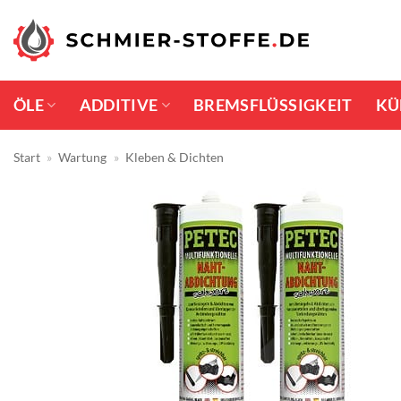
Zum
Inhalt
springen
ÖLE
ADDITIVE
BREMSFLÜSSIGKEIT
KÜ
Start
»
Wartung
»
Kleben & Dichten