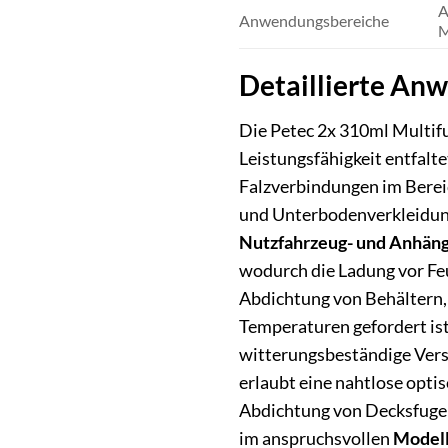
A
Anwendungsbereiche
M
Detaillierte An
Die Petec 2x 310ml Multifu
Leistungsfähigkeit entfalte
Falzverbindungen im Berei
und Unterbodenverkleidung
Nutzfahrzeug- und Anhän
wodurch die Ladung vor Fe
Abdichtung von Behältern,
Temperaturen gefordert is
witterungsbeständige Vers
erlaubt eine nahtlose opti
Abdichtung von Decksfugen
im anspruchsvollen
Modell