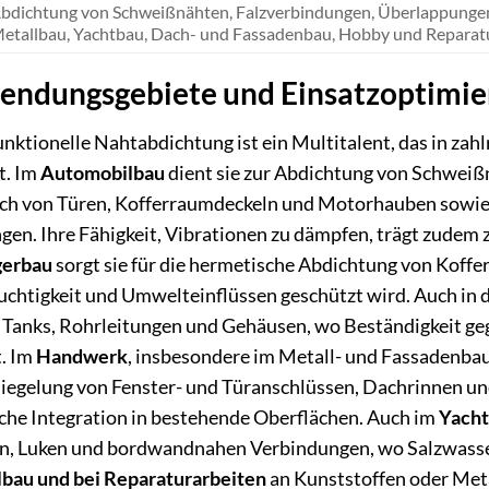
bdichtung von Schweißnähten, Falzverbindungen, Überlappungen
etallbau, Yachtbau, Dach- und Fassadenbau, Hobby und Reparatu
wendungsgebiete und Einsatzoptimi
nktionelle Nahtabdichtung ist ein Multitalent, das in za
t. Im
Automobilbau
dient sie zur Abdichtung von Schweiß
ch von Türen, Kofferraumdeckeln und Motorhauben sowie
en. Ihre Fähigkeit, Vibrationen zu dämpfen, trägt zudem 
gerbau
sorgt sie für die hermetische Abdichtung von Kof
uchtigkeit und Umwelteinflüssen geschützt wird. Auch in 
 Tanks, Rohrleitungen und Gehäusen, wo Beständigkeit g
t. Im
Handwerk
, insbesondere im Metall- und Fassadenbau,
iegelung von Fenster- und Türanschlüssen, Dachrinnen und
sche Integration in bestehende Oberflächen. Auch im
Yacht
, Luken und bordwandnahen Verbindungen, wo Salzwasserre
bau und bei Reparaturarbeiten
an Kunststoffen oder Metal