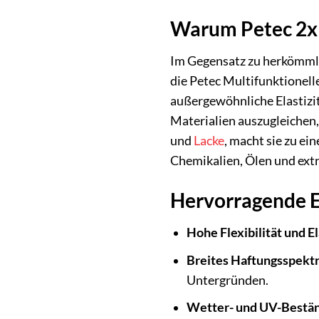
Warum Petec 2x 
Im Gegensatz zu herkömmli
die Petec Multifunktionell
außergewöhnliche Elastizi
Materialien auszugleichen,
und
Lacke
, macht sie zu e
Chemikalien, Ölen und ext
Hervorragende E
Hohe Flexibilität und El
Breites Haftungsspekt
Untergründen.
Wetter- und UV-Bestän