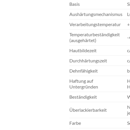
Basis
S
Aushärtungsmechanismus
L
Verarbeitungstemperatur
+
Temperaturbeständigkeit
-
(ausgehärtet)
Hautbildezeit
c
Durchhärtungszeit
c
Dehnfähigkeit
b
Haftung auf
H
Untergründen
H
Beständigkeit
W
N
Überlackierbarkeit
j
Farbe
S