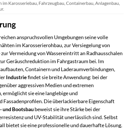
 im Karosseriebau, Fahrzeugbau, Containerbau, Anlagenbau,
r.
erung
hlreichen anspruchsvollen Umgebungen seine volle
nähten im Karosserierohbau, zur Versiegelung von
 zur Vermeidung von Wassereintritt an Radhausschalen
zur Geräuschreduktion im Fahrgastraum bei. Im
feraufbauten, Containern und Laderaumverbindungen,
der
Industrie
findet sie breite Anwendung: bei der
egenüber aggressiven Medien und extremen
 ermöglicht sie eine langlebige und
 Fassadenprofilen. Die überlackierbare Eigenschaft
- und Bootsbau
beweist sie ihre Stärke bei der
sistenz und UV-Stabilität unerlässlich sind. Selbst
l bietet sie eine professionelle und dauerhafte Lösung.