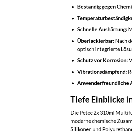
Beständig gegen Chemi
Temperaturbeständigke
Schnelle Aushärtung:
Mi
Überlackierbar:
Nach de
optisch integrierte Lösu
Schutz vor Korrosion:
V
Vibrationsdämpfend:
Re
Anwenderfreundliche A
Tiefe Einblicke 
Die Petec 2x 310ml Multifu
moderne chemische Zusamme
Silikonen und Polyurethane