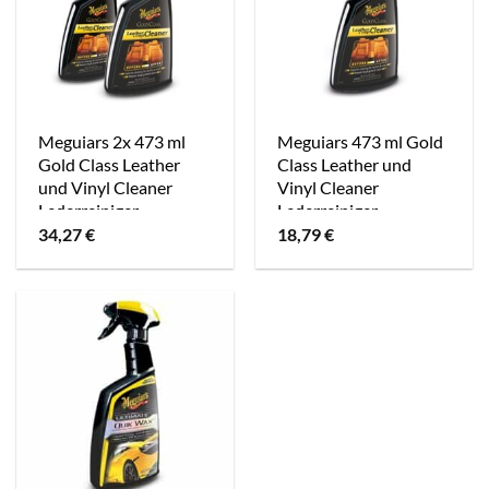
Meguiars 2x 473 ml
Meguiars 473 ml Gold
Gold Class Leather
Class Leather und
und Vinyl Cleaner
Vinyl Cleaner
Lederreiniger
Lederreiniger
[Hersteller-Nr.
[Hersteller-Nr.
34,27
€
18,79
€
G18516]
G18516]