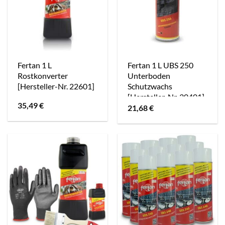
Fertan 1 L
Fertan 1 L UBS 250
Rostkonverter
Unterboden
[Hersteller-Nr. 22601]
Schutzwachs
[Hersteller-Nr. 30401]
35,49
€
21,68
€