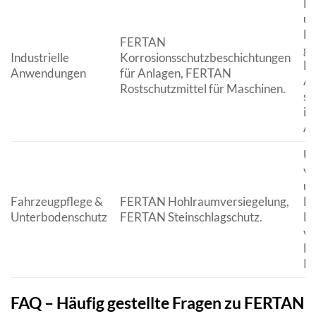
Ho
un
Be
FERTAN
ge
Industrielle
Korrosionsschutzbeschichtungen
Be
Anwendungen
für Anlagen, FERTAN
An
Rostschutzmittel für Maschinen.
sp
in
An
Um
vo
un
Fahrzeugpflege &
FERTAN Hohlraumversiegelung,
Be
Unterbodenschutz
FERTAN Steinschlagschutz.
Fa
ve
Le
Ka
FAQ – Häufig gestellte Fragen zu FERTAN