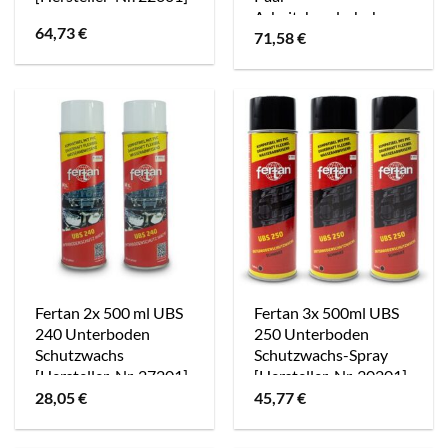
Arbeitshandschuhe
64,73
€
[Hersteller-Nr.
71,58
€
40665755]
Fertan 2x 500 ml UBS
Fertan 3x 500ml UBS
240 Unterboden
250 Unterboden
Schutzwachs
Schutzwachs-Spray
[Hersteller-Nr. 27201]
[Hersteller-Nr. 30201]
28,05
€
45,77
€