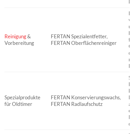
kr
Ef
v
un
hi
Reinigung
&
FERTAN Spezialentfetter,
fe
Vorbereitung
FERTAN Oberflächenreiniger
Ob
di
na
Be
Sp
Be
kl
Spezialprodukte
FERTAN Konservierungswachs,
Fa
für Oldtimer
FERTAN Radlaufschutz
ab
em
Ma
de