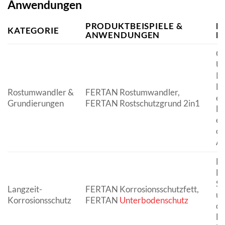
Anwendungen
PRODUKTBEISPIELE &
E
KATEGORIE
ANWENDUNGEN
M
Ch
Um
Ro
Ei
Rostumwandler &
FERTAN Rostumwandler,
ex
Grundierungen
FERTAN Rostschutzgrund 2in1
Ha
ei
oh
Ab
Ex
Be
Sa
Langzeit-
FERTAN Korrosionsschutzfett,
un
Korrosionsschutz
FERTAN
Unterbodenschutz
di
La