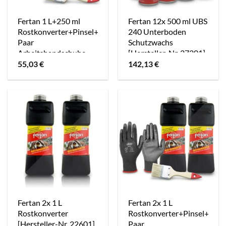
Fertan 1 L+250 ml
Fertan 12x 500 ml UBS
Rostkonverter+Pinsel+1
240 Unterboden
Paar
Schutzwachs
Arbeitshandschuhe
[Hersteller-Nr. 27201]
[Hersteller-Nr.
55,03
€
142,13
€
40665754]
Fertan 2x 1 L
Fertan 2x 1 L
Rostkonverter
Rostkonverter+Pinsel+1
[Hersteller-Nr. 22601]
Paar