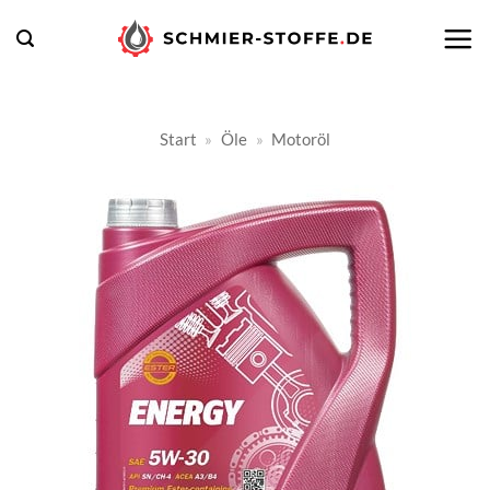
Zum
Inhalt
springen
Start
»
Öle
»
Motoröl