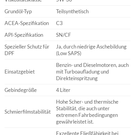
Grundöl-Typ
Teilsynthetisch
ACEA-Spezifikation
C3
API-Spezifikation
SN/CF
Spezieller Schutz für
Ja, durch niedrige Aschebildung
DPF
(Low SAPS)
Benzin- und Dieselmotoren, auch
Einsatzgebiet
mit Turboaufladung und
Direkteinspritzung
Gebindegröße
4 Liter
Hohe Scher- und thermische
Stabilität, die auch unter
Schmierfilmstabilität
extremen Fahrbedingungen
gewährleistet ist.
Exzellente Fließfähigkeit bei