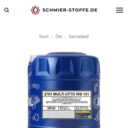
Zum
Inhalt
springen
Start
»
Öle
»
Getriebeöl