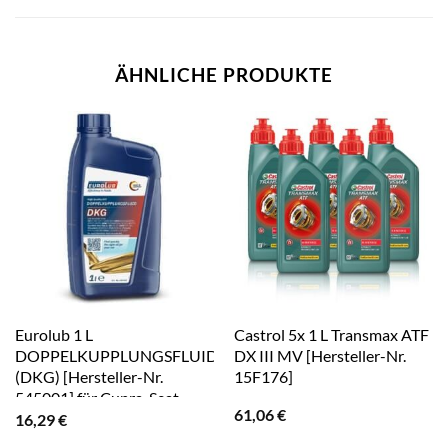
ÄHNLICHE PRODUKTE
Eurolub 1 L
Castrol 5x 1 L Transmax ATF
DOPPELKUPPLUNGSFLUID
DX III MV [Hersteller-Nr.
(DKG) [Hersteller-Nr.
15F176]
545001] für Cupra, Seat,
61,06
€
Citroën, Ford Usa, Ford,
16,29
€
Mercedes-Benz, Audi,