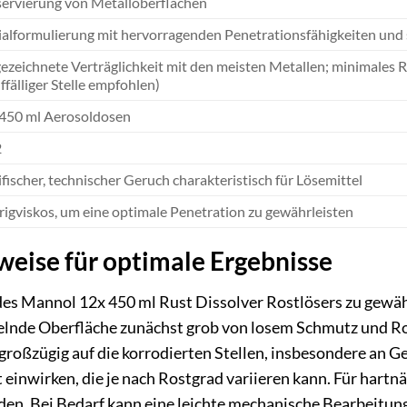
ervierung von Metalloberflächen
ialformulierung mit hervorragenden Penetrationsfähigkeiten und
ezeichnete Verträglichkeit mit den meisten Metallen; minimales R
fälliger Stelle empfohlen)
 450 ml Aerosoldosen
2
fischer, technischer Geruch charakteristisch für Lösemittel
rigviskos, um eine optimale Penetration zu gewährleisten
ise für optimale Ergebnisse
des Mannol 12x 450 ml Rust Dissolver Rostlösers zu gewäh
elnde Oberfläche zunächst grob von losem Schmutz und Ros
großzügig auf die korrodierten Stellen, insbesondere an 
 einwirken, die je nach Rostgrad variieren kann. Für hart
den. Bei Bedarf kann eine leichte mechanische Bearbeitung