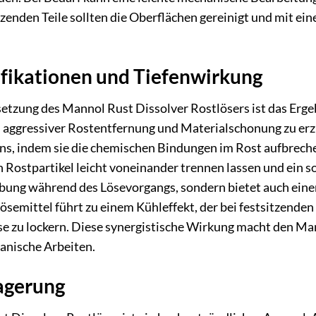
zenden Teile sollten die Oberflächen gereinigt und mit e
ifikationen und Tiefenwirkung
zung des Mannol Rust Dissolver Rostlösers ist das Ergeb
 aggressiver Rostentfernung und Materialschonung zu erzi
ens, indem sie die chemischen Bindungen im Rost aufbrec
en Rostpartikel leicht voneinander trennen lassen und ein s
ibung während des Lösevorgangs, sondern bietet auch eine
ösemittel führt zu einem Kühleffekt, der bei festsitzende
se zu lockern. Diese synergistische Wirkung macht den M
anische Arbeiten.
Lagerung