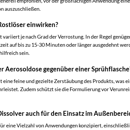
enerell empfohlen, vor der großflächigen Anwendung einen
n auszuschließen.
 Rostlöser einwirken?
variiert je nach Grad der Verrostung. In der Regel genügen
zeit auf bis zu 15-30 Minuten oder länger ausgedehnt wer
ilfreich sein.
der Aerosoldose gegenüber einer Sprühflasche
 eine feine und gezielte Zerstäubung des Produkts, was e
rleistet. Zudem schützt sie die Formulierung vor Verunre
Dissolver auch für den Einsatz im Außenberei
 für eine Vielzahl von Anwendungen konzipiert, einschließl