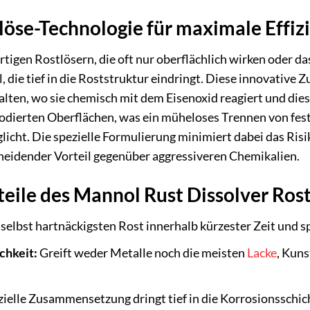
öse-Technologie für maximale Effiz
igen Rostlösern, die oft nur oberflächlich wirken oder das
el, die tief in die Roststruktur eindringt. Diese innovati
lten, wo sie chemisch mit dem Eisenoxid reagiert und diese
odierten Oberflächen, was ein müheloses Trennen von fe
icht. Die spezielle Formulierung minimiert dabei das Ri
cheidender Vorteil gegenüber aggressiveren Chemikalien.
eile des Mannol Rust Dissolver Rost
selbst hartnäckigsten Rost innerhalb kürzester Zeit und sp
chkeit:
Greift weder Metalle noch die meisten
Lacke
, Kun
ielle Zusammensetzung dringt tief in die Korrosionsschich