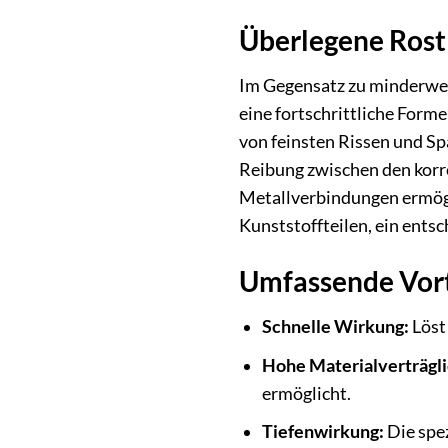
Überlegene Rostl
Im Gegensatz zu minderwert
eine fortschrittliche Form
von feinsten Rissen und Spa
Reibung zwischen den korr
Metallverbindungen ermögl
Kunststoffteilen, ein ents
Umfassende Vort
Schnelle Wirkung:
Löst 
Hohe Materialverträgli
ermöglicht.
Tiefenwirkung:
Die spez