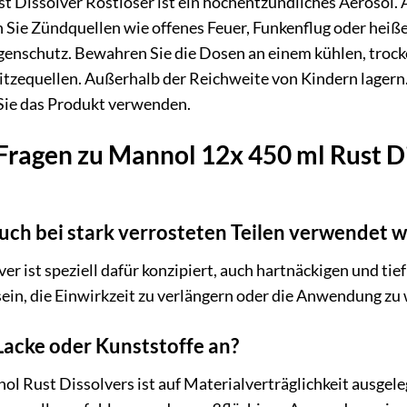
 Dissolver Rostlöser ist ein hochentzündliches Aerosol.
ie Zündquellen wie offenes Feuer, Funkenflug oder heiße 
schutz. Bewahren Sie die Dosen an einem kühlen, trocken
zequellen. Außerhalb der Reichweite von Kindern lagern. 
 Sie das Produkt verwenden.
 Fragen zu Mannol 12x 450 ml Rust Di
uch bei stark verrosteten Teilen verwendet 
er ist speziell dafür konzipiert, auch hartnäckigen und tie
ein, die Einwirkzeit zu verlängern oder die Anwendung zu 
 Lacke oder Kunststoffe an?
l Rust Dissolvers ist auf Materialverträglichkeit ausgel