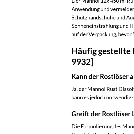
Der Mannol 12x 450 ml Rust
Anwendung und vermeiden S
Schutzhandschuhe und Augen
Sonneneinstrahlung und Hit
auf der Verpackung, bevor
Häufig gestellte
9932]
Kann der Rostlöser a
Ja, der Mannol Rust Dissolv
kann es jedoch notwendig s
Greift der Rostlöser
Die Formulierung des Manno