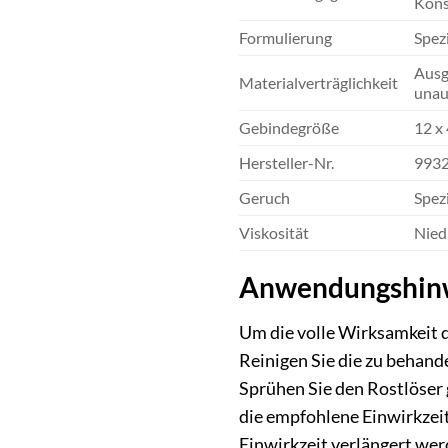
Kons
Formulierung
Spez
Ausg
Materialverträglichkeit
unauf
Gebindegröße
12 x
Hersteller-Nr.
993
Geruch
Spezi
Viskosität
Nied
Anwendungshinwe
Um die volle Wirksamkeit 
Reinigen Sie die zu behand
Sprühen Sie den Rostlöser 
die empfohlene Einwirkzeit
Einwirkzeit verlängert wer