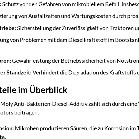
:
Schutz vor den Gefahren von mikrobiellem Befall, insbe
ierung von Ausfallzeiten und Wartungskosten durch proak
triebe:
Sicherstellung der Zuverlässigkeit von Traktoren 
ng von Problemen mit dem Dieselkraftstoff im Bootstank
oren:
Gewährleistung der Betriebssicherheit von Notstro
er Standzeit:
Verhindert die Degradation des Kraftstoffs 
eile im Überblick
i Moly Anti-Bakterien-Diesel-Additiv zahlt sich durch eine V
motors beitragen:
osion:
Mikroben produzieren Säuren, die zu Korrosion im T
te.