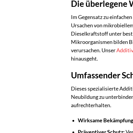
Die überlegene W
Im Gegensatz zu einfachen K
Ursachen von mikrobiellem 
Dieselkraftstoff unter bes
Mikroorganismen bilden Bio
verursachen. Unser
Additi
hinausgeht.
Umfassender Sch
Dieses spezialisierte Addi
Neubildung zu unterbinden.
aufrechterhalten.
Wirksame Bekämpfung
Präventiver Schutz:
Ver