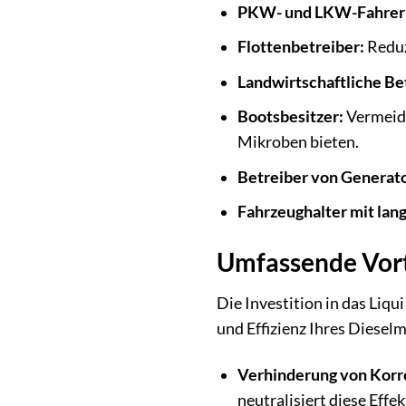
PKW- und LKW-Fahrer
Flottenbetreiber:
Reduz
Landwirtschaftliche Be
Bootsbesitzer:
Vermeidu
Mikroben bieten.
Betreiber von Generat
Fahrzeughalter mit lang
Umfassende Vort
Die Investition in das Liqu
und Effizienz Ihres Diesel
Verhinderung von Korr
neutralisiert diese Effek