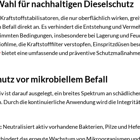
ahl für nachhaltigen Dieselschutz
raftstoffstabilisatoren, die nur oberflächlich wirken, gre
Befall direkt an. Es verhindert die Entstehung und Vermehr
timmten Bedingungen, insbesondere bei Lagerung und Feuc
filme, die Kraftstofffilter verstopfen, Einspritzdüsen b
v
bietet eine umfassende und präventive Schutzmaßnahme,
utz vor mikrobiellem Befall
tiv ist darauf ausgelegt, ein breites Spektrum an schädlic
 Durch die kontinuierliche Anwendung wird die Integritä
:
Neutralisiert aktiv vorhandene Bakterien, Pilze und Hefe
hindert das erneute Wachstum von Mikroorganismen und d