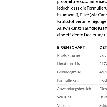
proprietäre Zusammensetzun
jedoch, dass die Formulier
baumannii), Pilze (wie Can
Kraftstoffverunreinigungen
Auswirkungen auf die Kraft
eine effiziente Dosierung
EIGENSCHAFT
DET
Produktname
Liqu
Hersteller-Nr.
217
Gebindegröße
4 x 
Formulierung
Hoch
Anwendungsbereich
Dies
Wirkung
Bekä
Vorteile
Schu