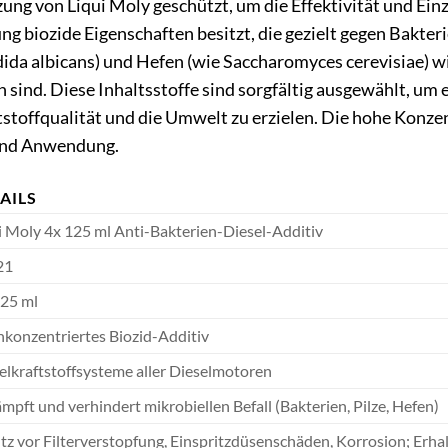
g von Liqui Moly geschützt, um die Effektivität und Einzi
ung biozide Eigenschaften besitzt, die gezielt gegen Bakt
dida albicans) und Hefen (wie Saccharomyces cerevisiae) w
 sind. Diese Inhaltsstoffe sind sorgfältig ausgewählt, um
stoffqualität und die Umwelt zu erzielen. Die hohe Konzen
 und Anwendung.
AILS
i Moly 4x 125 ml Anti-Bakterien-Diesel-Additiv
21
125 ml
konzentriertes Biozid-Additiv
elkraftstoffsysteme aller Dieselmotoren
mpft und verhindert mikrobiellen Befall (Bakterien, Pilze, Hefen)
tz vor Filterverstopfung, Einspritzdüsenschäden, Korrosion; Erhal