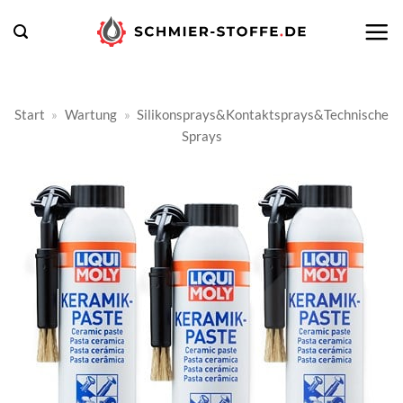
Zum
Inhalt
springen
Start
»
Wartung
»
Silikonsprays&Kontaktsprays&Technische
Sprays