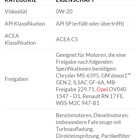
Viskosität
0W-20
API Klassifikation
API SP (erfüllt oder übertrifft)
ACEA
ACEA C5
Klassifikation
Geeignet für Motoren, die eine
Freigabe nach folgenden
Spezifikationen benötigen:
Chrysler MS-6395, GM dexos1™
Freigaben
GEN 2, ILSAC GF-6A, MB-
Freigabe 229.71,
Opel
OV040
1547 – D1, Renault RN 17 FE,
WSS-M2C 947-B1
Benzinmotoren, Dieselmotoren,
insbesondere Fahrzeuge mit
Turboaufladung,
Direkteinspritzung, Partikelfilter