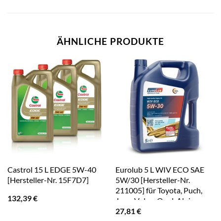
ÄHNLICHE PRODUKTE
Castrol 15 L EDGE 5W-40
Eurolub 5 L WIV ECO SAE
[Hersteller-Nr. 15F7D7]
5W/30 [Hersteller-Nr.
211005] für Toyota, Puch,
132,39
€
Jeep, Volvo, Opel, Alpina,
Jaguar, Acura, Proton,
27,81
€