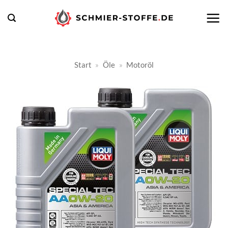
Zum
Inhalt
springen
Start
»
Öle
»
Motoröl