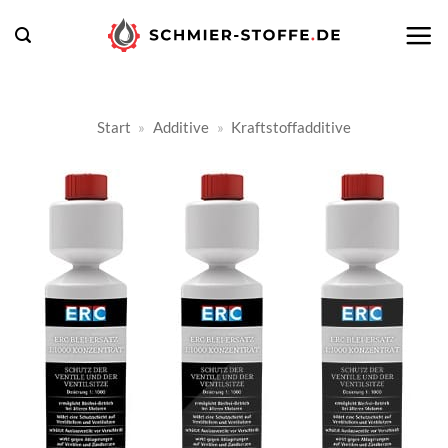
Zum
Inhalt
springen
Start
»
Additive
»
Kraftstoffadditive