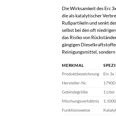
Die Wirksamkeit des Erc 3
die als katalytischer Verb
Rußpartikeln und senkt de
selbst bei den oft niedrig
das Risiko von Rückstände
gängigen Dieselkraftstoffe
Reinigungsmittel, sondern 
MERKMAL
SPEZ
Produktbezeichnung
Erc 3x
Hersteller-Nr.
1790D
Gebindegröße
1 Liter
Mischungsverhältnis
1:1000 
Funktionsweise
Kataly