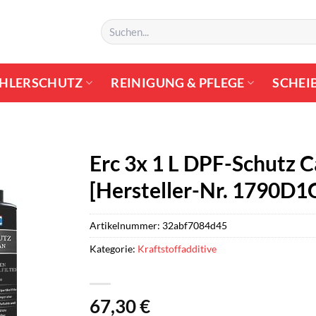
Suchen
nach:
HLERSCHUTZ
REINIGUNG & PFLEGE
SCHEI
Erc 3x 1 L DPF-Schutz 
[Hersteller-Nr. 1790D1
Artikelnummer:
32abf7084d45
Kategorie:
Kraftstoffadditive
67,30
€