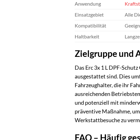
Anwendung
Kraftst
Einsatzgebiet
Alle Di
Kompatibilität
Geeign
Haltbarkeit
Langze
Zielgruppe und
Das Erc 3x 1 L DPF-Schutz 
ausgestattet sind. Dies um
Fahrzeughalter, die ihr Fa
ausreichenden Betriebstem
und potenziell mit minderw
präventive Maßnahme, um d
Werkstattbesuche zu verm
FAQ – Häufig ges