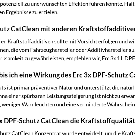
potenziell zu unerwünschten Effekten führen könnte. Halt
en Ergebnisse zu erzielen.
utz CatClean mit anderen Kraftstoffadditiv
 Kraftstoffadditiven sollte mit Vorsicht erfolgen und wird
nen, die vom Fahrzeughersteller oder Additivhersteller a
irksamkeit zu gewährleisten, empfehlen wir, Erc 3x 1 L D
 bis ich eine Wirkung des Erc 3x DPF-Schutz
s ist primär präventiver Natur und unterstützt die natür
e einer spürbaren Leistungssteigerung ist nicht zu erwarte
F, weniger Warnleuchten und eine verminderte Wahrschein
3x DPF-Schutz CatClean die Kraftstoffqualität
chutz CatClean Konzentrat wurde entwickelt, um die Kraft