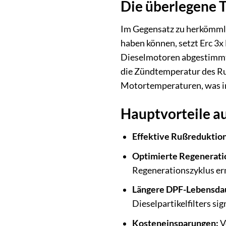
Die überlegene 
Im Gegensatz zu herkömmli
haben können, setzt Erc 3x
Dieselmotoren abgestimmt i
die Zündtemperatur des Ruß
Motortemperaturen, was in
Hauptvorteile au
Effektive Rußreduktion
Optimierte Regenerati
Regenerationszyklus er
Längere DPF-Lebensda
Dieselpartikelfilters sig
Kosteneinsparungen:
V