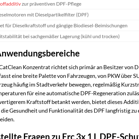
offadditiv
zur präventiven DPF-Pflege
eselmotoren mit Dieselpartikelfilter (DPF)
et für Dieselkraftstoff und gängige Biodiesel-Beimischungen
itstabilität bei sachgemäßer Lagerung (kühl und trocken)
 Anwendungsbereiche
CatClean Konzentrat richtet sich primär an Besitzer von Di
fasst eine breite Palette von Fahrzeugen, von PKW über SU
hrzeug häufig im Stadtverkehr bewegen, regelmäßig Kurzstr
peraturen für eine automatische DPF-Regeneration zuläss
ertigerem Kraftstoff betankt werden, bietet dieses Addit
ie Gesundheit und Funktionalität des DPF langfristig zu 
eiden.
tellte Fragen zu Erc 3x 1 L DPF-Sch