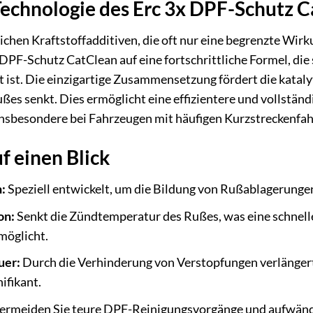
Technologie des Erc 3x DPF-Schutz 
chen Kraftstoffadditiven, die oft nur eine begrenzte Wi
 DPF-Schutz CatClean auf eine fortschrittliche Formel, di
st. Die einzigartige Zusammensetzung fördert die katalyti
es senkt. Dies ermöglicht eine effizientere und vollstän
sbesondere bei Fahrzeugen mit häufigen Kurzstreckenfahr
f einen Blick
:
Speziell entwickelt, um die Bildung von Rußablagerungen 
on:
Senkt die Zündtemperatur des Rußes, was eine schnell
möglicht.
uer:
Durch die Verhinderung von Verstopfungen verlängert 
nifikant.
ermeiden Sie teure DPF-Reinigungsvorgänge und aufwän