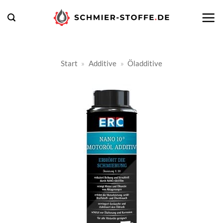
Zum
Inhalt
springen
Start
»
Additive
»
Öladditive