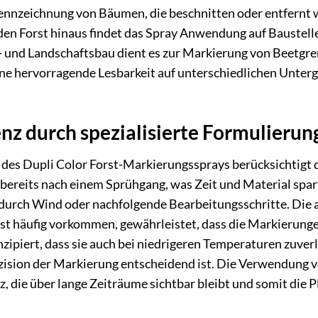
 Kennzeichnung von Bäumen, die beschnitten oder entfernt
den Forst hinaus findet das Spray Anwendung auf Baustell
 und Landschaftsbau dient es zur Markierung von Beetgre
ine hervorragende Lesbarkeit auf unterschiedlichen Unte
nz durch spezialisierte Formulierun
g des Dupli Color Forst-Markierungssprays berücksichtigt
 bereits nach einem Sprühgang, was Zeit und Material spar
durch Wind oder nachfolgende Bearbeitungsschritte. Die
orst häufig vorkommen, gewährleistet, dass die Markierun
nzipiert, dass sie auch bei niedrigeren Temperaturen zuve
äzision der Markierung entscheidend ist. Die Verwendung 
, die über lange Zeiträume sichtbar bleibt und somit die P