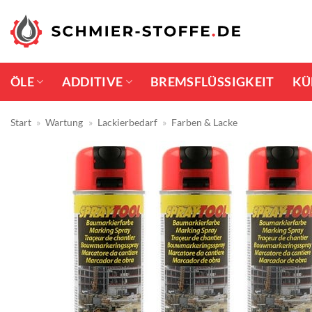
Zum
Inhalt
springen
ÖLE
ADDITIVE
BREMSFLÜSSIGKEIT
KÜ
Start
»
Wartung
»
Lackierbedarf
»
Farben & Lacke