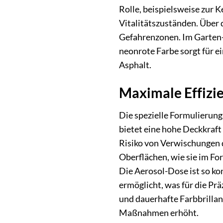
Rolle, beispielsweise zur
Vitalitätszuständen. Über 
Gefahrenzonen. Im Garten-
neonrote Farbe sorgt für e
Asphalt.
Maximale Effizie
Die spezielle Formulierun
bietet eine hohe Deckkraft
Risiko von Verwischungen 
Oberflächen, wie sie im F
Die Aerosol-Dose ist so ko
ermöglicht, was für die Pr
und dauerhafte Farbbrillanz
Maßnahmen erhöht.