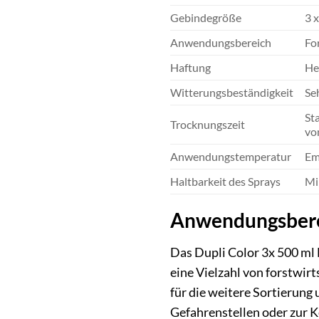
Gebindegröße
3 
Anwendungsbereich
Fo
Haftung
He
Witterungsbeständigkeit
Se
St
Trocknungszeit
vo
Anwendungstemperatur
Em
Haltbarkeit des Sprays
Mi
Anwendungsberei
Das Dupli Color 3x 500 ml 
eine Vielzahl von forstwir
für die weitere Sortierung
Gefahrenstellen oder zur K