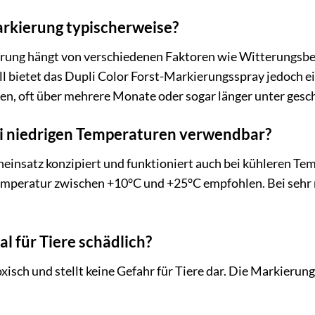
arkierung typischerweise?
erung hängt von verschiedenen Faktoren wie Witterungs
 bietet das Dupli Color Forst-Markierungsspray jedoch ei
n, oft über mehrere Monate oder sogar länger unter ges
ei niedrigen Temperaturen verwendbar?
neinsatz konzipiert und funktioniert auch bei kühleren Te
peratur zwischen +10°C und +25°C empfohlen. Bei sehr 
al für Tiere schädlich?
toxisch und stellt keine Gefahr für Tiere dar. Die Markierun