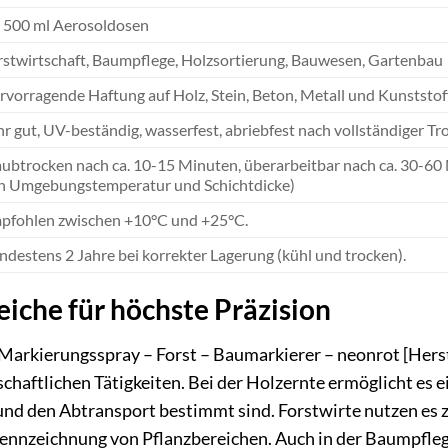
x 500 ml Aerosoldosen
rstwirtschaft, Baumpflege, Holzsortierung, Bauwesen, Gartenbau
rvorragende Haftung auf Holz, Stein, Beton, Metall und Kunststoff
hr gut, UV-beständig, wasserfest, abriebfest nach vollständiger Tr
aubtrocken nach ca. 10-15 Minuten, überarbeitbar nach ca. 30-60
n Umgebungstemperatur und Schichtdicke)
pfohlen zwischen +10°C und +25°C.
ndestens 2 Jahre bei korrekter Lagerung (kühl und trocken).
che für höchste Präzision
Markierungsspray – Forst – Baumarkierer – neonrot [Herst
tschaftlichen Tätigkeiten. Bei der Holzernte ermöglicht es
 und den Abtransport bestimmt sind. Forstwirte nutzen es
ennzeichnung von Pflanzbereichen. Auch in der Baumpflege