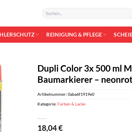
Suchen
nach:
HLERSCHUTZ
REINIGUNG & PFLEGE
SCHEI
Dupli Color 3x 500 ml M
Baumarkierer – neonrot
Artikelnummer:
0aba6f1919e0
Kategorie:
Farben & Lacke
18,04
€