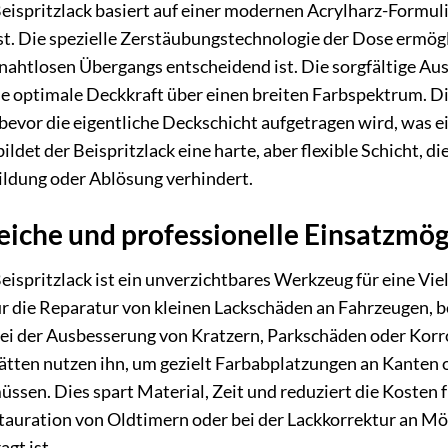
ispritzlack basiert auf einer modernen Acrylharz-Formulie
st. Die spezielle Zerstäubungstechnologie der Dose ermögl
s nahtlosen Übergangs entscheidend ist. Die sorgfältige A
ne optimale Deckkraft über einen breiten Farbspektrum. Die
bevor die eigentliche Deckschicht aufgetragen wird, was e
ldet der Beispritzlack eine harte, aber flexible Schicht, 
ildung oder Ablösung verhindert.
che und professionelle Einsatzmög
ispritzlack ist ein unverzichtbares Werkzeug für eine Vi
ür die Reparatur von kleinen Lackschäden an Fahrzeugen, be
bei der Ausbesserung von Kratzern, Parkschäden oder Korro
ätten nutzen ihn, um gezielt Farbabplatzungen an Kanten 
müssen. Dies spart Material, Zeit und reduziert die Koste
tauration von Oldtimern oder bei der Lackkorrektur an Mö
gt ist.