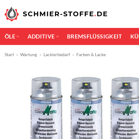
Zum
Inhalt
springen
ÖLE
ADDITIVE
BREMSFLÜSSIGKEIT
KÜ
Start
»
Wartung
»
Lackierbedarf
»
Farben & Lacke