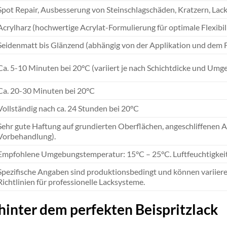
Spot Repair, Ausbesserung von Steinschlagschäden, Kratzern, Lac
Acrylharz (hochwertige Acrylat-Formulierung für optimale Flexibil
Seidenmatt bis Glänzend (abhängig von der Applikation und dem 
Ca. 5-10 Minuten bei 20°C (variiert je nach Schichtdicke und Um
Ca. 20-30 Minuten bei 20°C
Vollständig nach ca. 24 Stunden bei 20°C
Sehr gute Haftung auf grundierten Oberflächen, angeschliffenen 
Vorbehandlung).
Empfohlene Umgebungstemperatur: 15°C – 25°C. Luftfeuchtigkeit <
Spezifische Angaben sind produktionsbedingt und können variiere
Richtlinien für professionelle Lacksysteme.
hinter dem perfekten Beispritzlack