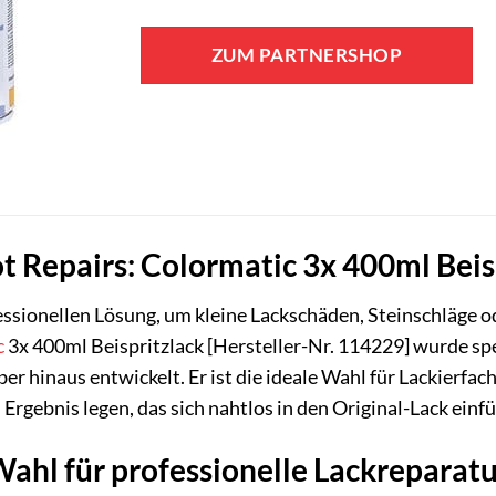
ZUM PARTNERSHOP
ot Repairs: Colormatic 3x 400ml Beis
essionellen Lösung, um kleine Lackschäden, Steinschläge 
c
3x 400ml Beispritzlack [Hersteller-Nr. 114229] wurde spe
r hinaus entwickelt. Er ist die ideale Wahl für Lackierfa
Ergebnis legen, das sich nahtlos in den Original-Lack einf
ahl für professionelle Lackreparat