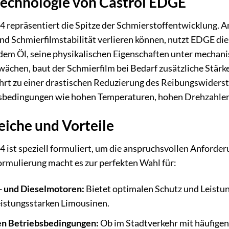
Technologie von Castrol EDGE
repräsentiert die Spitze der Schmierstoffentwicklung. An
nd Schmierfilmstabilität verlieren können, nutzt EDGE die
 dem Öl, seine physikalischen Eigenschaften unter mecha
ächen, baut der Schmierfilm bei Bedarf zusätzliche Stärk
hrt zu einer drastischen Reduzierung des Reibungswiderst
sbedingungen wie hohen Temperaturen, hohen Drehzahlen 
iche und Vorteile
ist speziell formuliert, um die anspruchsvollen Anforde
rmulierung macht es zur perfekten Wahl für:
- und Dieselmotoren:
Bietet optimalen Schutz und Leistung
eistungsstarken Limousinen.
n Betriebsbedingungen:
Ob im Stadtverkehr mit häufigen