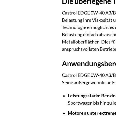
Die überlegene 
Castrol EDGE 0W-40 A3/B4 
Belastung ihre Viskosität u
Technologie ermöglicht es
Belastung einfach abzuschw
Metalloberflächen. Dies fü
anspruchsvollsten Betrieb
Anwendungsbere
Castrol EDGE 0W-40 A3/B4 
Seine außergewöhnliche Fo
Leistungsstarke Benzin
Sportwagen bis hin zu l
Motoren unter extreme