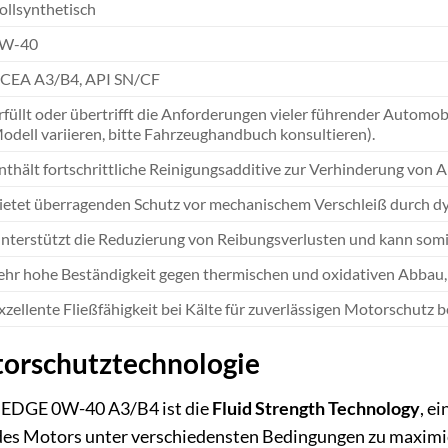
ollsynthetisch
W-40
CEA A3/B4, API SN/CF
rfüllt oder übertrifft die Anforderungen vieler führender Automob
odell variieren, bitte Fahrzeughandbuch konsultieren).
nthält fortschrittliche Reinigungsadditive zur Verhinderung von 
ietet überragenden Schutz vor mechanischem Verschleiß durch d
nterstützt die Reduzierung von Reibungsverlusten und kann somit 
ehr hohe Beständigkeit gegen thermischen und oxidativen Abbau, 
xzellente Fließfähigkeit bei Kälte für zuverlässigen Motorschutz b
orschutztechnologie
l EDGE 0W-40 A3/B4 ist die
Fluid Strength Technology
, e
g des Motors unter verschiedensten Bedingungen zu maximie