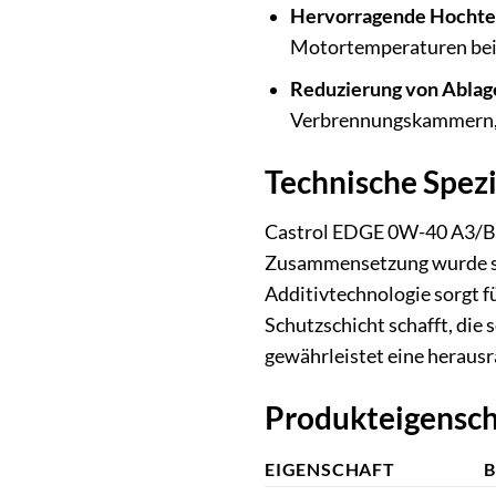
Hervorragende Hochtem
Motortemperaturen bei
Reduzierung von Ablag
Verbrennungskammern, V
Technische Spezi
Castrol EDGE 0W-40 A3/B4 
Zusammensetzung wurde sor
Additivtechnologie sorgt f
Schutzschicht schafft, die
gewährleistet eine heraus
Produkteigensch
EIGENSCHAFT
B