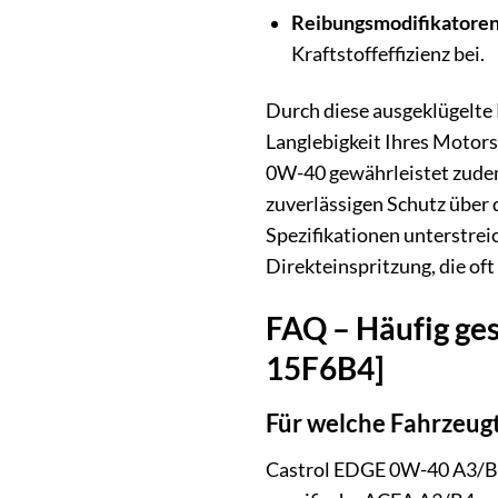
Reibungsmodifikatoren
Kraftstoffeffizienz bei.
Durch diese ausgeklügelte 
Langlebigkeit Ihres Motors
0W-40 gewährleistet zudem 
zuverlässigen Schutz über
Spezifikationen unterstrei
Direkteinspritzung, die of
FAQ – Häufig ges
15F6B4]
Für welche Fahrzeug
Castrol EDGE 0W-40 A3/B4 i