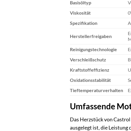
Basisöltyp
V
Viskosität
0
Spezifikation
A
E
Herstellerfreigaben
M
Reinigungstechnologie
E
Verschleißschutz
B
Kraftstoffeffizienz
U
Oxidationsstabilität
S
Tieftemperaturverhalten
E
Umfassende Mot
Das Herzstück von Castro
ausgelegt ist, die Leistun