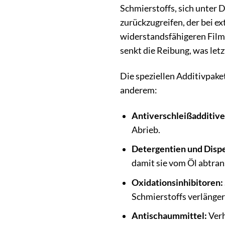
Schmierstoffs, sich unter 
zurückzugreifen, der bei e
widerstandsfähigeren Film 
senkt die Reibung, was let
Die speziellen Additivpake
anderem:
Antiverschleißadditive
Abrieb.
Detergentien und Disp
damit sie vom Öl abtra
Oxidationsinhibitoren:
Schmierstoffs verlänger
Antischaummittel:
Verh