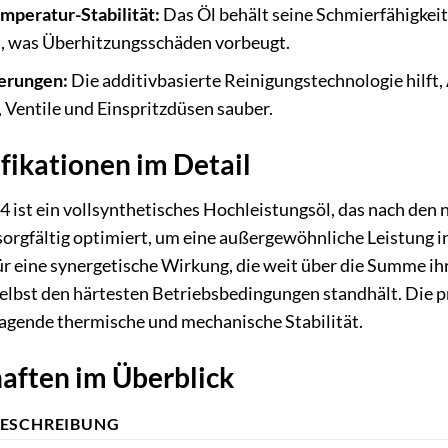
peratur-Stabilität:
Das Öl behält seine Schmierfähigkei
, was Überhitzungsschäden vorbeugt.
erungen:
Die additivbasierte Reinigungstechnologie hilft,
entile und Einspritzdüsen sauber.
fikationen im Detail
ist ein vollsynthetisches Hochleistungsöl, das nach den 
gfältig optimiert, um eine außergewöhnliche Leistung in 
ür eine synergetische Wirkung, die weit über die Summe i
 selbst den härtesten Betriebsbedingungen standhält. Die
ragende thermische und mechanische Stabilität.
aften im Überblick
ESCHREIBUNG