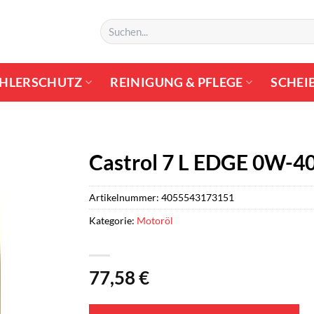
Suchen
nach:
HLERSCHUTZ
REINIGUNG & PFLEGE
SCHEI
Castrol 7 L EDGE 0W-40
Artikelnummer:
4055543173151
Kategorie:
Motoröl
77,58
€