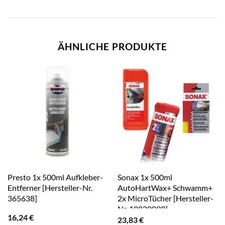
ÄHNLICHE PRODUKTE
Presto 1x 500ml Aufkleber-
Sonax 1x 500ml
Entferner [Hersteller-Nr.
AutoHartWax+ Schwamm+
365638]
2x MicroTücher [Hersteller-
Nr. 10820098]
16,24
€
23,83
€